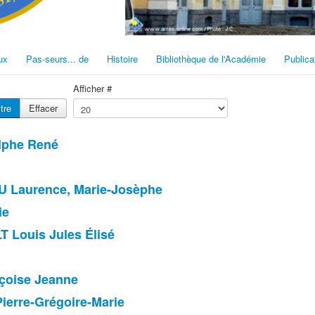
ux
Pas-seurs... de
Histoire
Bibliothèque de l'Académie
Publica
Afficher #
ltre
Effacer
phe René
Laurence, Marie-Josèphe
ie
Louis Jules Élisé
çoise Jeanne
rre-Grégoire-Marie