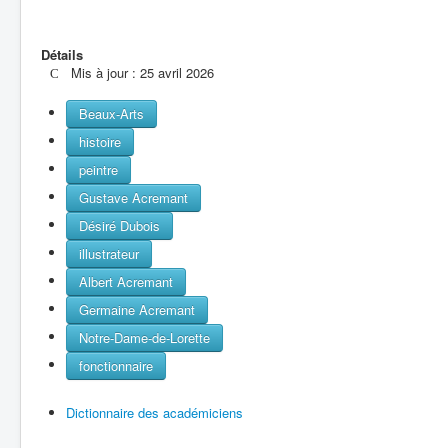
Détails
Mis à jour : 25 avril 2026
Beaux-Arts
histoire
peintre
Gustave Acremant
Désiré Dubois
illustrateur
Albert Acremant
Germaine Acremant
Notre-Dame-de-Lorette
fonctionnaire
Dictionnaire des académiciens