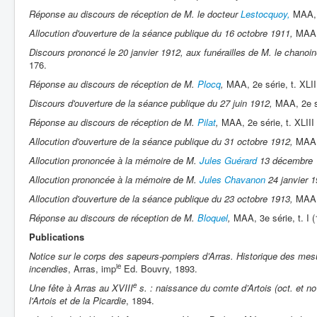
Réponse au discours de réception de M. le docteur
Lestocquoy,
MAA, 
Allocution d'ouverture de la séance publique du 16 octobre 1911,
MAA, 
Discours prononcé le 20 janvier 1912, aux funérailles de M. le chanoi
176.
Réponse au discours de réception de M.
Plocq
,
MAA, 2e série, t. XLII
Discours d'ouverture de la séance publique du 27 juin 1912,
MAA, 2e sé
Réponse au discours de réception de M.
Pilat
,
MAA, 2e série, t. XLIII
Allocution d'ouverture de la séance publique du 31 octobre 1912,
MAA, 
Allocution prononcée à la mémoire de M.
Jules Guérard
13 décembre 
Allocution prononcée à la mémoire de M.
Jules Chavanon
24 janvier 
Allocution d'ouverture de la séance publique du 23 octobre 1913,
MAA, 
Réponse au discours de réception de M.
Bloquel
,
MAA, 3e série, t. I (
Publications
Notice sur le corps des sapeurs-pompiers d’Arras. Historique des mesur
ie
incendies
, Arras, imp
Ed. Bouvry, 1893.
e
Une fête à Arras au XVIII
s. : naissance du comte d’Artois (oct. et no
l'Artois et de la Picardie
, 1894.