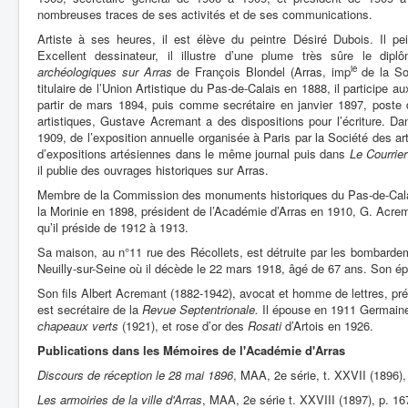
nombreuses traces de ses activités et de ses communications.
Artiste à ses heures, il est élève du peintre Désiré Dubois. Il p
Excellent dessinateur, il illustre d’une plume très sûre le di
ie
archéologiques sur Arras
de François Blondel (Arras, imp
de la So
titulaire de l’Union Artistique du Pas-de-Calais en 1888, il participe 
partir de mars 1894, puis comme secrétaire en janvier 1897, poste 
artistiques, Gustave Acremant a des dispositions pour l’écriture. Da
1909, de l’exposition annuelle organisée à Paris par la Société des ar
d’expositions artésiennes dans le même journal puis dans
Le Courrie
il publie des ouvrages historiques sur Arras.
Membre de la Commission des monuments historiques du Pas-de-Calais
la Morinie en 1898, président de l’Académie d’Arras en 1910, G. Acrem
qu’il préside de 1912 à 1913.
Sa maison, au n°11 rue des Récollets, est détruite par les bombardem
Neuilly-sur-Seine où il décède le 22 mars 1918, âgé de 67 ans. Son é
Son fils Albert Acremant (1882-1942), avocat et homme de lettres, pr
est secrétaire de la
Revue Septentrionale.
Il épouse en 1911 Germaine
chapeaux verts
(1921), et rose d’or des
Rosati
d’Artois en 1926.
Publications dans les Mémoires de l'Académie d'Arras
Discours de réception le 28 mai 1896
, MAA, 2e série, t. XXVII (1896),
Les armoiries de la ville d'Arras
, MAA, 2e série t. XXVIII (1897), p. 16