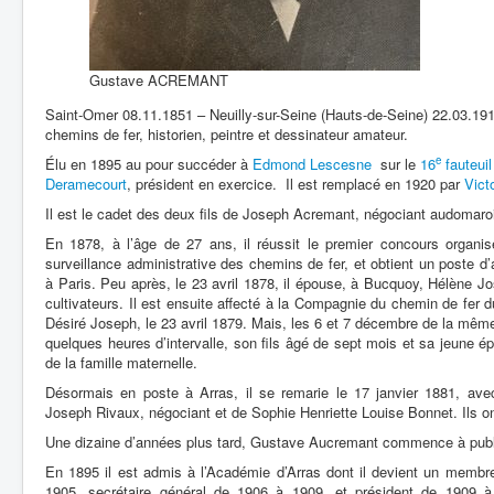
Gustave ACREMANT
Saint-Omer 08.11.1851 – Neuilly-sur-Seine (Hauts-de-Seine) 22.03.191
chemins de fer, historien, peintre et dessinateur amateur.
e
Élu en 1895 au pour succéder à
Edmond Lescesne
sur le
16
fauteuil
Deramecourt
, président en exercice. Il est remplacé en 1920 par
Vict
Il est le cadet des deux fils de Joseph Acremant, négociant audomaro
En 1878, à l’âge de 27 ans, il réussit le premier concours organi
surveillance administrative des chemins de fer, et obtient un poste d
à Paris. Peu après, le 23 avril 1878, il épouse, à Bucquoy, Hélène Jos
cultivateurs. Il est ensuite affecté à la Compagnie du chemin de fer 
Désiré Joseph, le 23 avril 1879. Mais, les 6 et 7 décembre de la même
quelques heures d’intervalle, son fils âgé de sept mois et sa jeune
de la famille maternelle.
Désormais en poste à Arras, il se remarie le 17 janvier 1881, avec
Joseph Rivaux, négociant et de Sophie Henriette Louise Bonnet. Ils ont 
Une dizaine d’années plus tard, Gustave Aucremant commence à publier
En 1895 il est admis à l’Académie d’Arras dont il devient un membre t
1905, secrétaire général de 1906 à 1909, et président de 1909 