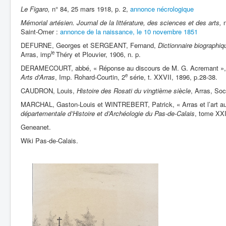
Le Figaro,
n° 84, 25 mars 1918, p. 2,
annonce nécrologique
Mémorial artésien. Journal de la littérature, des sciences et des arts,
Saint-Omer :
annonce de la naissance, le 10 novembre 1851
DEFURNE, Georges et SERGEANT, Fernand,
Dictionnaire biographiqu
ie
Arras, imp
Théry et Plouvier, 1906, n. p.
DERAMECOURT, abbé, « Réponse au discours de M. G. Acremant »
e
Arts d’Arras
, Imp. Rohard-Courtin, 2
série, t. XXVII, 1896, p.28-38.
CAUDRON, Louis,
Histoire des Rosati du vingtième siècle
, Arras, Soc
MARCHAL, Gaston-Louis et WINTREBERT, Patrick, « Arras et l’art au
départementale d’Histoire et d’Archéologie du Pas-de-Calais
, tome XXI
Geneanet.
Wiki Pas-de-Calais.