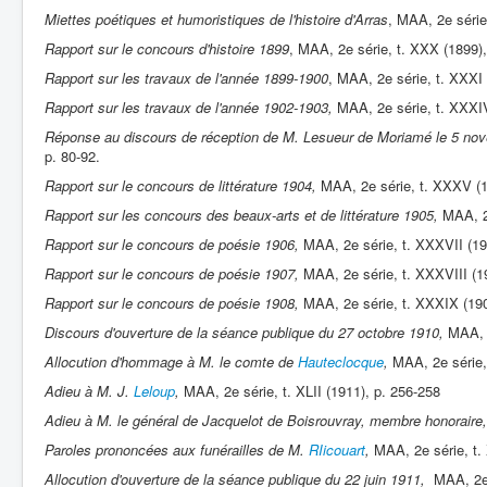
Miettes poétiques et humoristiques de l'histoire d'Arras
, MAA, 2e série
Rapport sur le concours d'histoire 1899
, MAA, 2e série, t. XXX (1899)
Rapport sur les travaux de l'année 1899-1900
, MAA, 2e série, t. XXXI 
Rapport sur les travaux de l'année 1902-1903,
MAA, 2e série, t. XXXIV
Réponse au discours de réception de M. Lesueur de Moriamé le 5 no
p. 80-92.
Rapport sur le concours de littérature 1904,
MAA, 2e série, t. XXXV (1
Rapport sur les concours des beaux-arts et de littérature 1905,
MAA, 2
Rapport sur le concours de poésie 1906,
MAA, 2e série, t. XXXVII (19
Rapport sur le concours de poésie 1907,
MAA, 2e série, t. XXXVIII (1
Rapport sur le concours de poésie 1908,
MAA, 2e série, t. XXXIX (190
Discours d'ouverture de la séance publique du 27 octobre 1910,
MAA, 2
Allocution d'hommage à M. le comte de
Hauteclocque
,
MAA, 2e série, 
Adieu à M. J.
Leloup
,
MAA, 2e série, t. XLII (1911), p. 256-258
Adieu à M. le général de Jacquelot de Boisrouvray, membre honoraire
Paroles prononcées aux funérailles de M.
RIicouart
,
MAA, 2e série, t. 
Allocution d'ouverture de la séance publique du 22 juin 1911,
MAA, 2e 