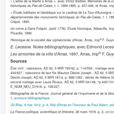
« L'arbre de la liberté à Arras », avec Victor Barbier,
Mémoires de la 
historiques du Pas-de-Calais
, t. I, 1889-1895, p. 437-446, et Arras, im
« Étude nobiliaire et héraldique sur le cardinal de La Tour d'Auvergne,
départementale des monuments historiques du Pas-de-Calais
, t. I, 1
Crépel, 1895.
Un crime à Saint-Folquin. (août 1776). Étude historique,
Abbeville, im
Picardie,
1896.
ie
Historique de la société des orphéonistes d'Arras
, Arras, imp
F. Guyo
E. Lecesne. Notes bibliographiques
, avec Edmond Lecesn
ie
Les armoiries de la ville d'Arras
, 1897, Arras, imp
F. Guy
Sources
État civil : naissance, AD 62, 5 MIR 765/42, p. 114/559 ; mariage av
434/627 ; naissance de leur fils Maurice Désiré Joseph , AD 62, 5 MIR
Désiré Joseph, AD 62, 5 MIR 181/4, p. 898/1362 ; décès de Hélène Gr
second mariage avec Laure Rivaux, AD 62, 5 MIR 041/48, ^p.430/131
E_NUM_NEU_D1918, p. 108/227.
Bibliographie de la France. Journal général de l’imprimerie et de la libra
1,
annonce bibliographique
Gil Blas
, 9 mai 1912, p. 4, fête d’Arras en l’honneur de Paul Adam, p
La France politique, scientifique et littéraire,
26 mars 1918, p. 2,
annon