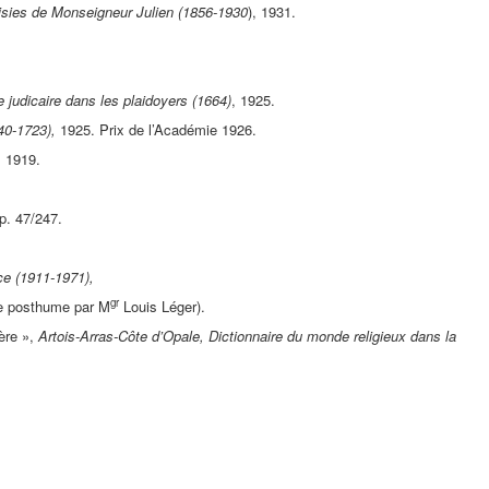
isies de Monseigneur Julien (1856-1930
), 1931.
 judicaire dans les plaidoyers (1664)
, 1925.
640-1723),
1925. Prix de l’Académie 1926.
, 1919.
p. 47/247.
e (1911-1971),
gr
 posthume par M
Louis Léger).
ère »,
Artois-Arras-Côte d’Opale, Dictionnaire du monde religieux dans la