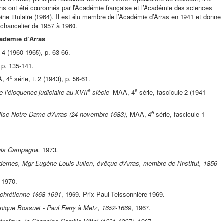
ains ont été couronnés par l’Académie française et l’Académie des sciences
ne titulaire (1964). Il est élu membre de l’Académie d’Arras en 1941 et donne
-chancelier de 1957 à 1960.
cadémie d’Arras
. 4 (1960-1965), p. 63-66.
, p. 135-141.
e
, 4
série, t. 2 (1943), p. 56-61.
e
e
 l’éloquence judiciaire au XVII
siècle
, MAA, 4
série, fascicule 2 (1941-
e
lise Notre-Dame d’Arras (24 novembre 1683),
MAA, 4
série, fascicule 1
Louis Campagne,
1973
.
rnes, Mgr Eugène Louis Julien, évêque d'Arras, membre de l'Institut, 1856-
1970.
 chrétienne 1668-1691
, 1969. Prix Paul Teissonnière 1969.
nique Bossuet - Paul Ferry à Metz, 1652-1669
, 1967.
éroïque, le Chanoine Camille Vittel (1881-1967),
1967.