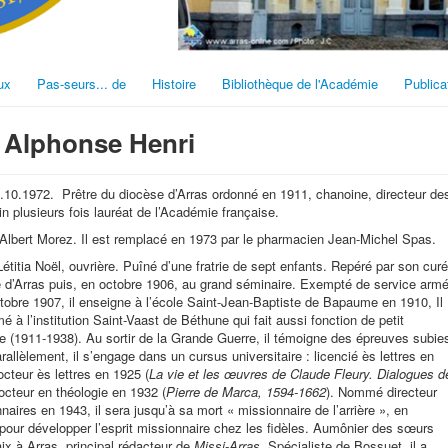
ux
Pas-seurs... de
Histoire
Bibliothèque de l'Académie
Publica
Alphonse Henri
.10.1972.
Prêtre du diocèse d’Arras ordonné en 1911, chanoine, directeur de
 plusieurs fois lauréat de l’Académie française.
Albert Morez. Il est remplacé en 1973 par le pharmacien Jean-Michel Spas.
étitia Noël, ouvrière. Puîné d’une fratrie de sept enfants. Repéré par son curé
re d’Arras puis, en octobre 1906, au grand séminaire. Exempté de service armé
octobre 1907, il enseigne à l’école Saint-Jean-Baptiste de Bapaume en 1910, Il
é à l’institution Saint-Vaast de Béthune qui fait aussi fonction de petit
se (1911-1938). Au sortir de la Grande Guerre, il témoigne des épreuves subie
llèlement, il s’engage dans un cursus universitaire : licencié ès lettres en
octeur ès lettres en 1925 (
La vie et les œuvres de Claude Fleury. Dialogues d
octeur en théologie en 1932 (
Pierre de Marca, 1594-1662
). Nommé directeur
aires en 1943, il sera jusqu’à sa mort « missionnaire de l’arrière », en
our développer l’esprit missionnaire chez les fidèles. Aumônier des sœurs
ix à Arras, principal rédacteur de
Missi-Arras
. Spécialiste de Bossuet, il a