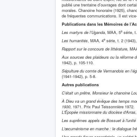
publié une trentaine d’ouvrages dont cert
morales. Chanoine honoraire (1925), chanoi
de fréquentes communications. Il est vice
Publications dans les Mémoires de l’A
e
Les martyrs de l’Uganda
, MAA, 5
série, t
e
Les humanités
, MAA, 4
série, t. 2 (1943)
Rapport sur le concours de littérature,
MAA
Aux sources des plaideurs ou la réforme de
1942), p. 105-110.
Sépulture du comte de Vermandois en l’ég
(1941-1942), p. 5-8.
Autres publications
C’était un prêtre, Monsieur le chanoine 
À Dieu va un grand évêque des temps mode
1930
, 1971. Prix Paul Teissonnière 1972.
L'Épopée missionnaire du diocèse d'Arras,
Les suprêmes appels de Bossuet à l'unité
L'œcuménisme en marche : le dialogue Iré
Une grande figure sacerdotale, un soldat h