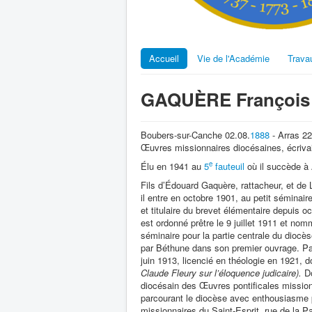
Accueil
Vie de l'Académie
Trava
GAQUÈRE François 
Boubers-sur-Canche 02.08.
1888
- Arras 22
Œuvres missionnaires diocésaines, écrivain
e
Élu en 1941 au
5
fauteuil
où il succède à 
Fils d’Édouard Gaquère, rattacheur, et de L
il entre en octobre 1901, au petit séminai
et titulaire du brevet élémentaire depuis 
est ordonné prêtre le 9 juillet 1911 et nomm
séminaire pour la partie centrale du diocè
par Béthune dans son premier ouvrage. Para
juin 1913, licencié en théologie en 1921, d
Claude Fleury sur l’éloquence judicaire).
D
diocésain des Œuvres pontificales missionn
parcourant le diocèse avec enthousiasme p
missionnaires du Saint-Esprit, rue de la Pa