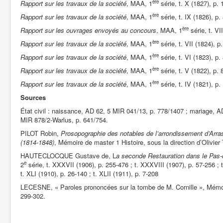
ère
Rapport sur les travaux de la société
, MAA, 1
série, t. X (1827), p. 
ère
Rapport sur les travaux de la société
, MAA, 1
série, t. IX (1826), p.
ère
Rapport sur les ouvrages envoyés au concours
, MAA, 1
série, t. VI
ère
Rapport sur les travaux de la société
, MAA, 1
série, t. VII (1824), p
ère
Rapport sur les travaux de la société
, MAA, 1
série, t. VI (1823), p.
ère
Rapport sur les travaux de la société
, MAA, 1
série, t. V (1822), p. 
ère
Rapport sur les travaux de la société
, MAA, 1
série, t. IV (1821), p.
Sources
État civil : naissance, AD 62, 5 MIR 041/13, p. 778/1407 ; mariage, A
MIR 878/2-Warlus, p. 641/754.
PILOT Robin,
Prosopographie des notables de l’arrondissement d’Arras 
(1814-1848)
, Mémoire de master 1 Histoire, sous la direction d’Olivier 
HAUTECLOCQUE Gustave de, L
a seconde Restauration dans le Pas-
e
2
série, t. XXXVII (1906), p. 255-476 ; t. XXXVIII (1907), p. 57-256 ; 
t. XLI (1910), p. 26-140 ; t. XLII (1911), p. 7-208
LECESNE, « Paroles prononcées sur la tombe de M. Cornille », Mémoir
299-302.