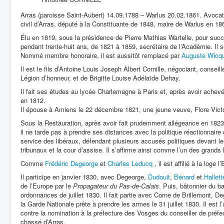
Arras (paroisse Saint-Aubert) 14.09.1788 – Warlus 20.02.1861. Avocat l
civil d’Arras, député à la Constituante de 1848, maire de Warlus en 18
Élu en 1819, sous la présidence de Pierre Mathias Wartelle, pour suc
pendant trente-huit ans, de 1821 à 1859, secrétaire de l’Académie. Il s
Nommé membre honoraire, il est aussitôt remplacé par
Auguste Wicq
Il est le fils d’Antoine Louis Joseph Albert Cornille, négociant, conseil
Légion d’honneur, et de Brigitte Louise Adélaïde Dehay.
Il fait ses études au lycée Charlemagne à Paris et, après avoir achevé
en 1812.
Il épouse à Amiens le 22 décembre 1821, une jeune veuve, Flore Victo
Sous la Restauration, après avoir fait prudemment allégeance en 182
il ne tarde pas à prendre ses distances avec la politique réactionnair
service des libéraux, défendant plusieurs accusés politiques devant le
tribunaux et la cour d’assise. Il s’affirme ainsi comme l’un des grands 
Comme
Frédéric Degeorge
et
Charles Leducq
, il est affilié à la loge 
Il participe en janvier 1830, avec Degeorge,
Dudouit
,
Bénard
et
Hallett
de l’Europe par le
Propagateur du Pas-de-Calais
. Puis, bâtonnier du b
ordonnances de juillet 1830. Il fait partie avec Corne de Brillemont, D
la Garde Nationale prête à prendre les armes le 31 juillet 1830. Il est l’
contre la nomination à la préfecture des Vosges du conseiller de préf
chassé d’Arras.