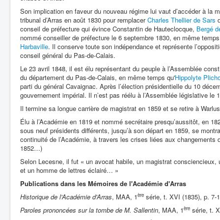
Son implication en faveur du nouveau régime lui vaut d’accéder à la m
tribunal d’Arras en août 1830 pour remplacer
Charles Thellier de Sars
d
conseil de préfecture qui évince Constantin de Hauteclocque,
Bergé 
nommé conseiller de préfecture le 6 septembre 1830, en même temps
Harbaville
. Il conserve toute son indépendance et représente l’oppositi
conseil général du Pas-de-Calais.
Le 23 avril 1848, il est élu représentant du peuple à l’Assemblée con
du département du Pas-de-Calais, en même temps qu'
Hippolyte Plich
parti du général Cavaignac. Après l’élection présidentielle du 10 déce
gouvernement impérial. Il n’est pas réélu à l’Assemblée législative le 1
Il termine sa longue carrière de magistrat en 1859 et se retire à Warlus
Élu à l’Académie en 1819 et nommé secrétaire presqu’aussitôt, en 1821
sous neuf présidents différents, jusqu’à son départ en 1859, se montra
continuité de l’Académie, à travers les crises liées aux changements
1852…)
Selon Lecesne, il fut « un avocat habile, un magistrat consciencieux, u
et un homme de lettres éclairé… »
Publications dans les Mémoires de l'Académie d'Arras
ère
Historique de l'Académie d'Arras
, MAA, 1
série, t. XVI (1835), p. 7-1
ère
Paroles prononcées sur la tombe de M. Sallentin
, MAA, 1
série, t. 