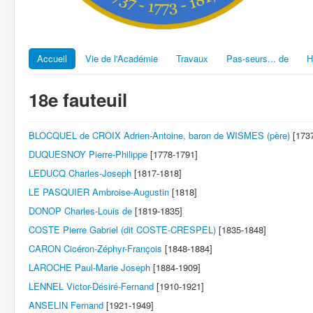
Accueil
Vie de l'Académie
Travaux
Pas-seurs... de
H
18e fauteuil
BLOCQUEL de CROIX Adrien-Antoine, baron de WISMES (père)
[1737
DUQUESNOY Pierre-Philippe
[1778-1791]
LEDUCQ Charles-Joseph
[1817-1818]
LE PASQUIER Ambroise-Augustin
[1818]
DONOP Charles-Louis de
[1819-1835]
COSTE Pierre Gabriel (dit COSTE-CRESPEL)
[1835-1848]
CARON Cicéron-Zéphyr-François
[1848-1884]
LAROCHE Paul-Marie Joseph
[1884-1909]
LENNEL Victor-Désiré-Fernand
[1910-1921]
ANSELIN Fernand
[1921-1949]