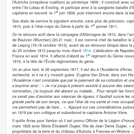
l’Autriche (cinquième coalition) au printemps 1809 ; il construit ave
entre l’île Lobau et Essling, et participe ainsi à la sanglante bataille 
er
capitaine en second le 1
juin 1809, puis intervient encore dans la ba
Ses états de service le signalent ensuite, sans plus de précision, cap
er
1810, puis à l’état-major du Génie à partir du 1
janvier 1811.
On le retrouve actif dans la campagne d’Allemagne de 1813, dans l’arm
de Bautzen (Wurchen) (20-21 mai) ; il est nommé chef de bataillon le 2
de Leipzig (16-18 octobre 1813), avant de se retrouver bloqué dans la p
du 25 octobre 1813 jusqu'au mois d'avril
1814
. L’abdication de Napoléon
er
France en août 1814. Il affecté d’abord au 1
régiment du Génie nouve
1816, à la tête de l’École régimentaire du génie.
Un an plus tard, le 26 septembre 1817, il est élu à l’Académie d’Arra
recherché, et il ne s’y investit guère. Eugène Van Drival, dans son His
l’Académie n’est constatée que par le paiement de sa cotisation et une 
s’exprime ainsi : « Je n’ai jusqu’à présent assisté à aucune des séan
nomination, j’ai toujours été absent ou malade... Pour remplir les fonc
ce serait peu d’assister aux séances de rigueur, il faudrait suivre les 
grande partie de son temps, ce que l’état de ma santé et mes occup
me permettent pas de faire... ». Appuyé sur ces considérations puis
en 1819 par son collègue et subordonné le capitaine Antoine Vène.
Il quitte Arras pour Verdun où il est promu Officier de la Légion d’hon
mars 1826 avec Marie Élisabeth Dugier, fille de Jean Denis Dugier, « an
propriétaire de la terre et du château d’Aulnois à Fresnes-en-Woëvre »,