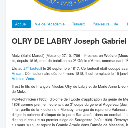
Accueil
Vie de l'Académie
Travaux
Pas-seurs... de
H
OLRY DE LABRY Joseph Gabriel
Metz (Saint-Marcel) (Moselle) 27.10.1786 – Fresnes-en-Woëvre (Meuse
e
et, depuis 1816, chef de bataillon au 2
Génie d’Arras, commandant l’É
e
Élu au
24
fauteuil
le 26 septembre 1817. Ce fauteuil était occupé ava
Ansart
. Démissionnaire dès le 4 mars 1818, il est remplacé le 16 janvie
Antoine Vène
.
Il est le fils de François Nicolas Olry de Labry et de Marie Anne Eléon
de Metz.
Polytechnicien (1805), diplômé de l’École d’application du génie de Me
e
1808 comme premier lieutenant au 3
corps du général Augereau (duc 
il fait partie de la « colonne » Moncey, chargée de reprendre Valence :
diriger la colonne d’attaque de la porte San José ; dans ce combat, il e
distingue ensuite au premier siège de Saragosse (août 1808). Renvoyé 
10 mars 1809, et rejoint la Grande Armée dans l’armée de Masséna, 