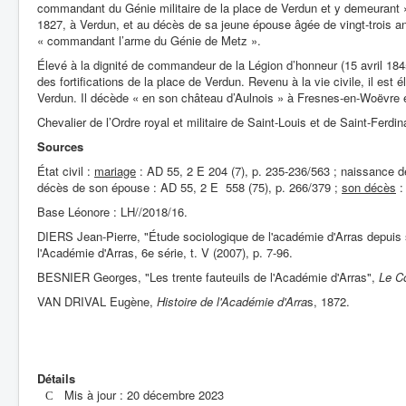
commandant du Génie militaire de la place de Verdun et y demeurant ». 
1827, à Verdun, et au décès de sa jeune épouse âgée de vingt-trois ans,
« commandant l’arme du Génie de Metz ».
Élevé à la dignité de commandeur de la Légion d’honneur (15 avril 1845)
des fortifications de la place de Verdun. Revenu à la vie civile, il est
Verdun. Il décède « en son château d’Aulnois » à Fresnes-en-Woëvre 
Chevalier de l’Ordre royal et militaire de Saint-Louis et de Saint-Ferd
Sources
État civil :
mariage
: AD 55, 2 E 204 (7), p. 235-236/563 ; naissance de 
décès de son épouse : AD 55, 2 E 558 (75), p. 266/379 ;
son décès
:
Base Léonore : LH//2018/16.
DIERS Jean-Pierre, "Étude sociologique de l'académie d'Arras depuis
l'Académie d'Arras, 6e série, t. V (2007), p. 7-96.
BESNIER Georges, "Les trente fauteuils de l'Académie d'Arras",
Le Co
VAN DRIVAL Eugène,
Histoire de l'Académie d'Arra
s, 1872.
Détails
Mis à jour : 20 décembre 2023