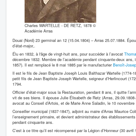
Charles WARTELLE - DE RETZ, 1878 ©
Académie Arras
Douai (Nord) 23 germinal an 12 (15.04.1804) – Arras 25.07.1884. Époux 
d’état-major,.
Élu en 1832, à l'âge de vingt-huit ans, pour succéder à l’avocat
Thoma
décembre 1832. Membre de l’académie pendant cinquante-deux ans, il 
1857). Il est remplacé le 8 mai 1885 par le manufacturier
Benoît-Josep
Il est le fils de Jean Baptiste Joseph Louis Balthazar Wartelle (1774-1
petit fils de Jean Baptiste Joseph Wartelle, seigneur d’Herlincourt (172
1794.
Officier d’état-major sous la Restauration, pendant 8 ans, il quitte l’arm
vit de ses biens. Il épouse Julie Élisabeth de Retz (Arras, 29.09.1808-
avocat au Conseil d’Artois, et de Marie Anne Saladin, le 10 novembre 1
Conseiller municipal (1837-1847), adjoint au maire d’Arras Maurice Colin
l’enseignement primaire, et devient administrateur des établissements c
pendant cinquante ans.
C’est à ce titre qu’il est récompensé par la Légion d’Honneur (30 avril 