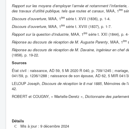
Rapport sur les moyens d’employer l’armée et notamment l’infanterie, 
ère
des travaux d’utilité publique, tels que routes et canaux
, MAA, 1
sér
ère
Discours d’ouverture
, MAA, 1
série t. XVII (1836), p. 1-4.
ère
Discours d’ouverture
, MAA, 1
série t. XVIII (1837), p. 1-7.
ère
Rapport sur la question d’industrie
, MAA, 1
série t. XXI (1844), p. 4
ère
Réponse au discours de réception de M. Auguste Parenty
, MAA, 1
s
Réponse au discours de réception de M. Davaine, ingénieur en chef 
(1858), p. 19-22.
Sources
État civil : naissance, AD 59, 5 Mi 2020 R 040, p. 709/1245 ; mariag
041/59, p. 1236/1288 ; naissance de son épouse, AD 62, 5 MIR 041/33
LELOUP Joseph,
Discours de réception le 8 mai 1885
, Mémoires de l
42.
ROBERT et COUGNY, « Wartelle-Deretz »,
Dictionnaire des parlement
Détails
Mis à jour : 9 décembre 2024