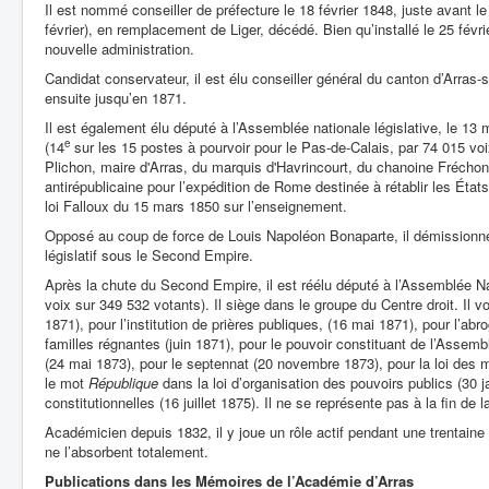
Il est nommé conseiller de préfecture le 18 février 1848, juste avant l
février), en remplacement de Liger, décédé. Bien qu’installé le 25 févri
nouvelle administration.
Candidat conservateur, il est élu conseiller général du canton d’Arra
ensuite jusqu’en 1871.
Il est également élu député à l’Assemblée nationale législative, le 13 
e
(14
sur les 15 postes à pourvoir pour le Pas-de-Calais, par 74 015 voi
Plichon, maire d'Arras, du marquis d'Havrincourt, du chanoine Fréchon. 
antirépublicaine pour l’expédition de Rome destinée à rétablir les États
loi Falloux du 15 mars 1850 sur l’enseignement.
Opposé au coup de force de Louis Napoléon Bonaparte, il démissionn
législatif sous le Second Empire.
Après la chute du Second Empire, il est réélu député à l’Assemblée Nat
voix sur 349 532 votants). Il siège dans le groupe du Centre droit. Il vo
1871), pour l’institution de prières publiques, (16 mai 1871), pour l’abr
familles régnantes (juin 1871), pour le pouvoir constituant de l’Assembl
(24 mai 1873), pour le septennat (20 novembre 1873), pour la loi des m
le mot
République
dans la loi d’organisation des pouvoirs publics (30 j
constitutionnelles (16 juillet 1875). Il ne se représente pas à la fin de 
Académicien depuis 1832, il y joue un rôle actif pendant une trentaine
ne l’absorbent totalement.
Publications dans les Mémoires de l’Académie d’Arras