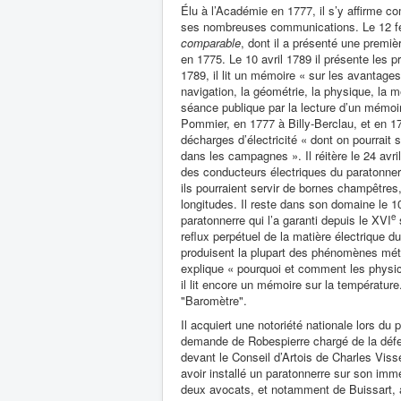
Élu à l’Académie en 1777, il s’y affirme c
ses nombreuses communications. Le 12 févr
comparable
, dont il a présenté une premi
en 1775. Le 10 avril 1789 il présente les 
1789, il lit un mémoire « sur les avantage
navigation, la géométrie, la physique, la m
séance publique par la lecture d’un mémoi
Pommier, en 1777 à Billy-Berclau, et en 17
décharges d’électricité « dont on pourrait 
dans les campagnes ». Il réitère le 24 avril
des conducteurs électriques du paratonner
ils pourraient servir de bornes champêtres,
longitudes. Il reste dans son domaine le 10
e
paratonnerre qui l’a garanti depuis le XVI
s
reflux perpétuel de la matière électrique du
produisent la plupart des phénomènes météor
explique « pourquoi et comment les physici
il lit encore un mémoire sur la températu
"Baromètre".
Il acquiert une notoriété nationale lors du 
demande de Robespierre chargé de la défen
devant le Conseil d’Artois de Charles Vis
avoir installé un paratonnerre sur son imme
deux avocats, et notamment de Buissart, 