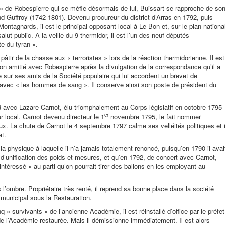
 » de Robespierre qui se méfie désormais de lui, Buissart se rapproche de so
d Guffroy (1742-1801). Devenu procureur du district d’Arras en 1792, puis
ntagnards, il est le principal opposant local à Le Bon et, sur le plan nationa
alut public. À la veille du 9 thermidor, il est l’un des neuf députés
e du tyran ».
pâtir de la chasse aux « terroristes » lors de la réaction thermidorienne. Il est
son amitié avec Robespierre après la divulgation de la correspondance qu’il a
e sur ses amis de la Société populaire qui lui accordent un brevet de
 avec « les hommes de sang ». Il conserve ainsi son poste de président du
avec Lazare Carnot, élu triomphalement au Corps législatif en octobre 1795
er
r local. Carnot devenu directeur le 1
novembre 1795, le fait nommer
ux. La chute de Carnot le 4 septembre 1797 calme ses velléités politiques et i
at.
r la physique à laquelle il n’a jamais totalement renoncé, puisqu’en 1790 il avai
d’unification des poids et mesures, et qu’en 1792, de concert avec Carnot,
 intéressé « au parti qu’on pourrait tirer des ballons en les employant au
s l’ombre. Propriétaire très renté, il reprend sa bonne place dans la société
municipal sous la Restauration.
 « survivants » de l’ancienne Académie, il est réinstallé d’office par le préfet
de l’Académie restaurée. Mais il démissionne immédiatement. Il est alors