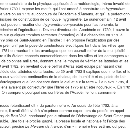
omme spécialiste de la physique appliquée à la météorologie, thème invarié de
ier 1789 il expose les motifs qui l’ont amené à construire un
hygromètre
ère version en 1773 au concours de l’Académie d’Amiens, et qu’il a perfectionn
principes de construction de ce nouvel hygromètre. Le surlendemain, 12 avril
s qui peuvent résulter d’un
hygromètre comparable
pour l’astronomie, la
édecine et l’agriculture ». Devenu directeur de l’Académie en 1780, il ouvre la
re sur quelques trombes terrestres (tornades) qu’il a observées en 1770 à
79 près de Saint-Amand en Flandre ; il en propose l’explication par des
se prémunir par la pose de conducteurs électriques tant dans les villes que
 1781 en montrant « les avantages que l’on pourrait retirer de la multiplicité
re s’ils étaient espacés convenablement dans les villes et les campagnes » :
 de colonnes milliaires, donnant ainsi le moyen de vérifier les latitudes et les
 avril 1782, en révélant que le beffroi d’Arras était équipé par hasard d’un
iècle des atteintes de la foudre. Le 29 avril 1783 il explique que « le flux et l
s aux variations continuelles de la chaleur, de l’humidité et du poids de l’air,
ologiques que l’on observe dans le ciel et sur la terre ». Le 6 avril 1785, il
ens avaient pu conjecturer que l’hiver de 1775 allait être rigoureux ». En 178
re. On comprend pourquoi ses confrères de l’Académie l’ont surnommé
procès retentissant dit « du paratonnerre ». Au cours de l’été 1782, à la
se, il avait été invité à s’exprimer comme expert lors du procès en appel
sery de Bois-Valé, condamné par le tribunal de l’échevinage de Saint-Omer pou
uble. Une fois le procès gagné, la presse locale et nationale fit l’éloge des
auteur, précise
Le Mercure de France
, d’un « mémoire très estimé, qui peut