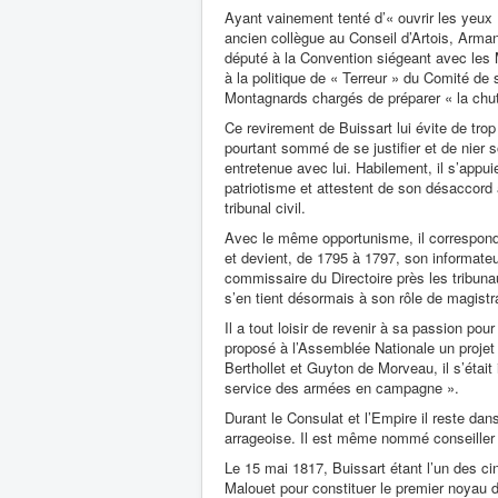
Ayant vainement tenté d’« ouvrir les yeux
ancien collègue au Conseil d’Artois, Arman
député à la Convention siégeant avec les Mo
à la politique de « Terreur » du Comité de s
Montagnards chargés de préparer « la chut
Ce revirement de Buissart lui évite de trop 
pourtant sommé de se justifier et de nier 
entretenue avec lui. Habilement, il s’appui
patriotisme et attestent de son désaccord
tribunal civil.
Avec le même opportunisme, il correspond 
et devient, de 1795 à 1797, son informateu
commissaire du Directoire près les tribuna
s’en tient désormais à son rôle de magistr
Il a tout loisir de revenir à sa passion pou
proposé à l’Assemblée Nationale un projet 
Berthollet et Guyton de Morveau, il s’était
service des armées en campagne ».
Durant le Consulat et l’Empire il reste dan
arrageoise. Il est même nommé conseiller 
Le 15 mai 1817, Buissart étant l’un des cinq
Malouet pour constituer le premier noyau 