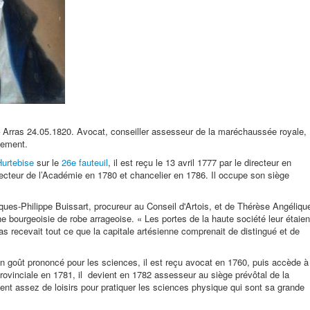
– Arras 24.05.1820. Avocat, conseiller assesseur de la maréchaussée royale,
lement.
Hurtebise
sur le
26e fauteuil
, il est reçu le 13 avril 1777 par le directeur en
directeur de l’Académie en 1780 et chancelier en 1786. Il occupe son siège
cques-Philippe Buissart, procureur au Conseil d'Artois, et de Thérèse Angéliqu
he bourgeoisie de robe arrageoise. « Les portes de la haute société leur étaien
as recevait tout ce que la capitale artésienne comprenait de distingué et de
un goût prononcé pour les sciences, il est reçu avocat en 1760, puis accède à
provinciale en 1781, il devient en 1782 assesseur au siège prévôtal de la
ent assez de loisirs pour pratiquer les sciences physique qui sont sa grande