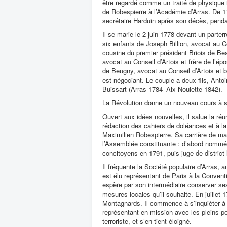
être regardé comme un traité de physique i
de Robespierre à l’Académie d’Arras. De 1
secrétaire Harduin après son décès, penda
Il se marie le 2 juin 1778 devant un parter
six enfants de Joseph Billion, avocat au C
cousine du premier président Briois de Be
avocat au Conseil d’Artois et frère de l’é
de Beugny, avocat au Conseil d’Artois et b
est négociant. Le couple a deux fils, Ant
Buissart (Arras 1784–Aix Noulette 1842).
La Révolution donne un nouveau cours à sa
Ouvert aux idées nouvelles, il salue la ré
rédaction des cahiers de doléances et à la
Maximilien Robespierre. Sa carrière de mag
l’Assemblée constituante : d’abord nommé 
concitoyens en 1791, puis juge de district 
Il fréquente la Société populaire d’Arras,
est élu représentant de Paris à la Convent
espère par son intermédiaire conserver ses 
mesures locales qu’il souhaite. En juillet 
Montagnards. Il commence à s’inquiéter 
représentant en mission avec les pleins po
terroriste, et s’en tient éloigné.