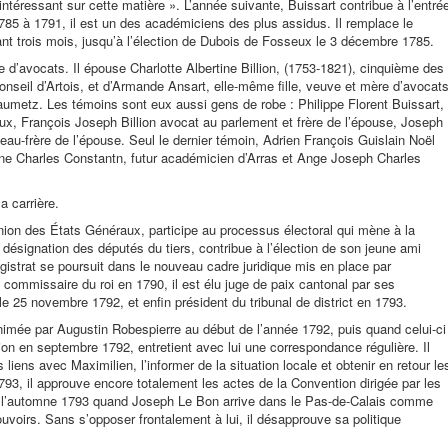
ntéressant sur cette matière ». L’année suivante, Buissart contribue à l’entré
785 à 1791, il est un des académiciens des plus assidus. Il remplace le
nt trois mois, jusqu’à l’élection de Dubois de Fosseux le 3 décembre 1785.
re d’avocats. Il épouse Charlotte Albertine Billion, (1753-1821), cinquième des
onseil d’Artois, et d’Armande Ansart, elle-même fille, veuve et mère d’avocats
aumetz. Les témoins sont eux aussi gens de robe : Philippe Florent Buissart,
poux, François Joseph Billion avocat au parlement et frère de l’épouse, Joseph
eau-frère de l’épouse. Seul le dernier témoin, Adrien François Guislain Noël
oine Charles Constantn, futur académicien d’Arras et Ange Joseph Charles
 carrière.
union des États Généraux, participe au processus électoral qui mène à la
 désignation des députés du tiers, contribue à l’élection de son jeune ami
istrat se poursuit dans le nouveau cadre juridique mis en place par
commissaire du roi en 1790, il est élu juge de paix cantonal par ses
le 25 novembre 1792, et enfin président du tribunal de district en 1793.
 animée par Augustin Robespierre au début de l’année 1792, puis quand celui-ci
ion en septembre 1792, entretient avec lui une correspondance régulière. Il
liens avec Maximilien, l’informer de la situation locale et obtenir en retour le
1793, il approuve encore totalement les actes de la Convention dirigée par les
à l’automne 1793 quand Joseph Le Bon arrive dans le Pas-de-Calais comme
uvoirs. Sans s’opposer frontalement à lui, il désapprouve sa politique