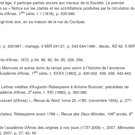
âge, il participe parfois encore aux travaux de la Société. Le premier
 sa « Notice sur les clartés et les scintillations produites par la circulation du
ère
e d’Arras
, 1
série, t. I (1818), p. 535-546.
ngt-trois ans, en sa maison de la rue du Coclipas.
2, p. 200/967 ; mariage, 5 MIR 041/21, p. 543-544/1466 ; décès, AD 62, 5 MI
mie d’Arras
, 1872, p.54, 66, 92, 94, 95, 226, 256,
ercures et autres écris du temps pour servir à l’histoire de l’ancienne
ère
Académie d’Arras
, 1
série, t. XXXV [1863], p. 430-432, 436, 438, 442-443,
 Lettres inédites d’Augustin Robespierre à Antoine Buissart, précédées de
e
adémie d’Arras
, 2
série, t. XXI (1890), p. 363-396.
issart (d’Arras) »,
Revue du Nord
, tome 20, n°80, (novembre 1934), p. 277-
e
e
ctateur, Robespierre avant 1789 »,
Revue des Deux-Mondes
, 106
année, 8
e l’académie d’Arras des origines à nos jours (1737-2006) »
,
2007,
Mémoires
, 2007, p. 27, 42, 60.