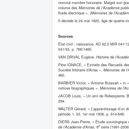
nommé membre honoraire. Malgré son grand 
volume des
Mémoires de l’Académie
publie
fluide électrique », (
Mémoires de l’Académi
Il décède le 24 mai 1820, âgé de quatre-vi
Sources
État civil : naissance, AD 62,5 MIR 041/1
041/53, p. 766/1465.
VAN DRIVAL Eugène,
Histoire de l’Acadé
Père IGNACE, « Extraits des Recueils des M
Société littéraire d’Arras »,
Mémoires de l’
460.
BARBIER Victor, « Antoine Buissart » in «
notices biographiques »,
Mémoires de l’Ac
JACOB Louis, « Un ami de Robespierre, Bu
294.
WALTER Gérard, « L’apprentissage d’un di
période, t. 33, 1er mai 1936, p. 614-648.
DIERS Jean-Pierre, « Étude sociologique d
e
de l’Académie d’Arras
, 6
série [1991-2006]