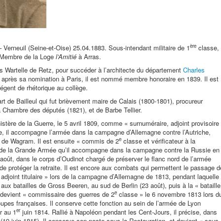
ère
Verneuil (Seine-et-Oise) 25.04.1883. Sous-intendant militaire de 1
classe,
 Membre de la Loge
l’Amitié
à Arras.
s Wartelle de Retz, pour succéder à l’architecte du département
Charles
après sa nomination à Paris, il est nommé membre honoraire en 1839. Il est
régent de rhétorique au collège.
art de Bailleul qui fut brièvement maire de Calais (1800-1801), procureur
la Chambre des députés (1821), et de Barbe Tellier.
stère de la Guerre, le 5 avril 1809, comme « surnuméraire, adjoint provisoire
e, il accompagne l’armée dans la campagne d’Allemagne contre l’Autriche,
e
ille de Wagram. Il est ensuite « commis de 2
classe et vérificateur à la
 de la Grande Armée qu’il accompagne dans la campagne contre la Russie en
août, dans le corps d’Oudinot chargé de préserver le flanc nord de l’armée
de protéger la retraite. Il est encore aux combats qui permettent le passage d
 adjoint titulaire » lors de la campagne d’Allemagne de 1813, pendant laquelle 
 aux batailles de Gross Beeren, au sud de Berlin (23 août), puis à la « bataille
e
l devient « commissaire des guerres de 2
classe » le 6 novembre 1813 lors d
roupes françaises. Il conserve cette fonction au sein de l’armée de Lyon
er
r au 1
juin 1814. Rallié à Napoléon pendant les Cent-Jours, il précise, dans
o (19 juin 1815). Il conserve son poste sous la Restauration, et devient « sous-