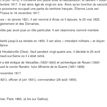
tembre 1817. Il est alors âgé de vingt-six ans. Alors qu’en fonction du secon
 prussienne occupait une partie du territoire français, Étienne Louis est
e Prusse le 18 novembre 1817.
se » en janvier 1821, il est nommé à Arras où il épouse, le 20 mai 1825,
nregistrement et des Domaines.
emble pas avoir joué un rôle particulier. Il est néanmoins nommé membre
arité jusqu’à sa retraite en 1853. Il est alors « intendant militaire » et doyen
ndance.
ondainville (Oise). Veuf pendant vingt-quatre ans, il décède le 25 avril
uil-sur-Seine où il s’était retiré.
eul a été évêque de Versailles (1833-1843) et archevêque de Rouen (1843-
usé le comte Randon, futur Ministre de la Guerre (1851-1859).
8 novembre 1817.
1821), officier (4 juin 1831), commandeur (26 août 1850).
ier, Paris 1883, (à lire sur Gallica).