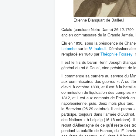
Etienne Blanquart de Bailleul
Calais (paroisse Notre-Dame) 26.12.1790 – 
ancien commissaire de la Grande Armée.
Élu en 1836, sous la présidence de Charle
e
Letombe
sur le
8
fauteuil.
Démissionnaire 
remplacé en 1840 par
Théophile Foissey
, 
Il est le fils du baron Henri Joseph Blanqu
général du roi à Douai, vice-président de 
Il commence sa carrière au service du Mini
aux commissaires des guerres ». À ce titr
d’avril à octobre 1809, et il est à la bata
commission de liquidation des comptes »
1812, et il est aux combats de Polotzk en 
napoléonienne, puis, deux mois plus tard, 
la Berezina (26-29 octobre). Il est promu «
participe, toujours dans l’armée d’Oudinot,
des Nations » à Leipzig (16-18 octobre). I
retrait d’Allemagne de ce qu’il reste des t
er
pendant la bataille de France, du 1
janvie
ses états de service, qu’il était à Waterlo