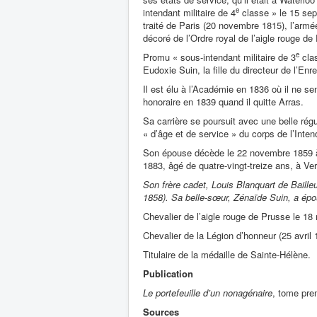
e
intendant militaire de 4
classe » le 15 sep
traité de Paris (20 novembre 1815), l’armée
décoré de l’Ordre royal de l’aigle rouge d
e
Promu « sous-intendant militaire de 3
clas
Eudoxie Suin, la fille du directeur de l’E
Il est élu à l’Académie en 1836 où il ne s
honoraire en 1839 quand il quitte Arras.
Sa carrière se poursuit avec une belle régul
« d’âge et de service » du corps de l’Inte
Son épouse décède le 22 novembre 1859 à H
1883, âgé de quatre-vingt-treize ans, à Verne
Son frère cadet, Louis Blanquart de Baill
1858). Sa belle-sœur, Zénaïde Suin, a épo
Chevalier de l’aigle rouge de Prusse le 1
Chevalier de la Légion d’honneur (25 avril 
Titulaire de la médaille de Sainte-Hélène.
Publication
Le portefeuille d’un nonagénaire
, tome prem
Sources