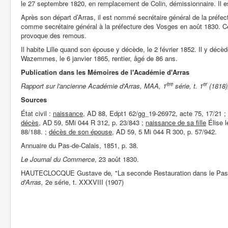
le 27 septembre 1820, en remplacement de Colin, démissionnaire. Il est
Après son départ d’Arras, il est nommé secrétaire général de la préf
comme secrétaire général à la préfecture des Vosges en août 1830. C
provoque des remous.
Il habite Lille quand son épouse y décède, le 2 février 1852. Il y décèd
Wazemmes, le 6 janvier 1865, rentier, âgé de 86 ans.
Publication dans les Mémoires de l'Académie d'Arras
ère
er
Rapport sur l'ancienne Académie d'Arras, MAA, 1
série, t. 1
(1818),
Sources
État civil :
naissance
, AD 88, Edpt1 62/gg_19-26972, acte 75, 17/21 ;
décès,
AD 59, 5Mi 044 R 312, p. 23/843 ;
naissance de sa fille
Élise l
88/188. ;
décès de son épouse
, AD 59, 5 Mi 044 R 300, p. 57/942.
Annuaire du Pas-de-Calais, 1851, p. 38.
Le Journal du Commerce
, 23 août 1830.
HAUTECLOCQUE Gustave de
,
"La seconde Restauration dans le Pas
d'Arras,
2e série, t. XXXVIII (1907)