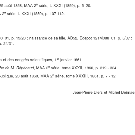
e
 25 août 1858, MAA 2
série, t. XXXI (1859), p. 5–20.
e
A 2
série, t. XXXI (1859), p. 107-112.
0_01, p. 13/20 ; naissance de sa fille, AD52, Edepot 121M088_01, p. 5/37 ;
. 24/31.
er
es et des congrès scientifiques, 1
janvier 1861.
e
mbe de M. Répécaud
, MAA 2
série, tome XXXII, 1860, p. 319 - 324.
e
ublique, 23 août 1860, MAA 2
série, tome XXXIII, 1861, p. 7 - 12.
e Diers et Michel Beirnaer