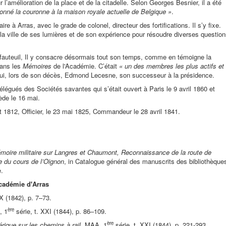
r l’amélioration de la place et de la citadelle. Selon Georges Besnier, il a été
onné la couronne à la maison royale actuelle de Belgique »
.
ire à Arras, avec le grade de colonel, directeur des fortifications. Il s’y fixe.
er la ville de ses lumières et de son expérience pour résoudre diverses questio
fauteuil, Il y consacre désormais tout son temps, comme en témoigne la
dans les
Mémoires
de l'Académie. C’était
« un des membres les plus actifs et
 lui, lors de son décès, Edmond Lecesne, son successeur à la présidence.
égués des Sociétés savantes qui s’était ouvert à Paris le 9 avril 1860 et
ède le 16 mai.
t 1812, Officier, le 23 mai 1825, Commandeur le 28 avril 1841.
moire militaire sur Langres et Chaumont, Reconnaissance de la route de
e du cours de l’Oignon
, in Catalogue général des manuscrits des bibliothèque
e.
cadémie d'Arras
X (1842), p. 7–73.
ère
, 1
série, t. XXI (1844), p. 86–109.
ère
rique sur les chemins à rail
, MAA, 1
série, t. XXI (1844), p. 221-293.