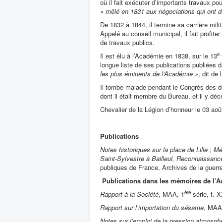
où il fait exécuter d’importants travaux pou
« mêlé en 1831 aux négociations qui ont d
De 1832 à 1844, il termine sa carrière milita
Appelé au conseil municipal, il fait profit
de travaux publics.
e
Il est élu à l’Académie en 1838, sur le 13
longue liste de ses publications publiées 
les plus éminents de l’Académie »
, dit de
Il tombe malade pendant le Congrès des dél
dont il était membre du Bureau, et il y déc
Chevalier de la Légion d’honneur le 03 aoû
Publications
Notes historiques sur la place de Lille
;
Mé
Saint-Sylvestre à Bailleul, Reconnaissanc
publiques de France, Archives de la guerr
Publications dans les mémoires de l’A
ère
Rapport à la Société
, MAA, 1
série, t. X
Rapport sur l’importation du sésame
, MAA
Notes sur l’emploi de la pression atmosphé