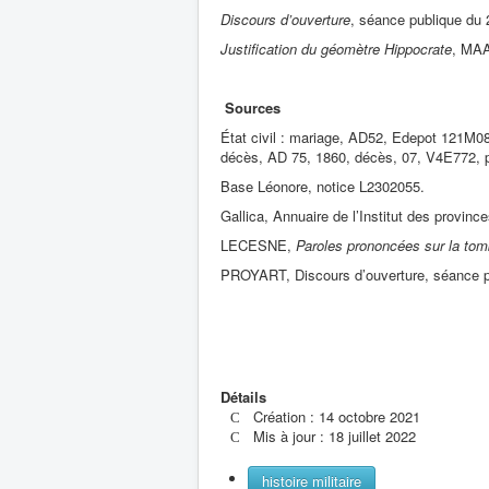
Discours d’ouverture
, séance publique du
Justification du géomètre Hippocrate
, MA
Sources
État civil : mariage, AD52, Edepot 121M08
décès, AD 75, 1860, décès, 07, V4E772, p
Base Léonore, notice L2302055.
Gallica, Annuaire de l’Institut des provinc
LECESNE,
Paroles prononcées sur la to
PROYART, Discours d’ouverture, séance p
Jean-Pierr
Détails
Création : 14 octobre 2021
Mis à jour : 18 juillet 2022
histoire militaire