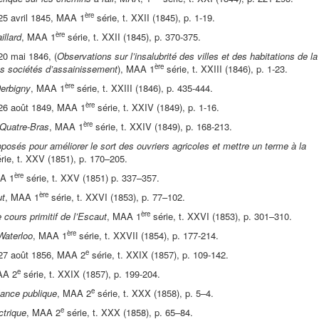
ère
25 avril 1845, MAA 1
série, t. XXII (1845), p. 1-19.
ère
llard
, MAA 1
série, t. XXII (1845), p. 370-375.
20 mai 1846, (
Observations sur l’insalubrité des villes et des habitations de la
ère
des sociétés d’assainissement
), MAA 1
série, t. XXIII (1846), p. 1-23.
ère
erbigny
, MAA 1
série, t. XXIII (1846), p. 435-444.
ère
 26 août 1849, MAA 1
série, t. XXIV (1849), p. 1-16.
ère
 Quatre-Bras
, MAA 1
série, t. XXIV (1849), p. 168-213.
osés pour améliorer le sort des ouvriers agricoles et mettre un terme à la
rie, t. XXV (1851), p. 170–205.
ère
A 1
série, t. XXV (1851) p. 337–357.
ère
ut
, MAA 1
série, t. XXVI (1853), p. 77–102.
ère
cours primitif de l’Escaut
, MAA 1
série, t. XXVI (1853), p. 301–310.
ère
Waterloo
, MAA 1
série, t. XXVII (1854), p. 177-214.
e
 27 août 1856, MAA 2
série, t. XXIX (1857), p. 109-142.
e
AA 2
série, t. XXIX (1857), p. 199-204.
e
éance publique
, MAA 2
série, t. XXX (1858), p. 5–4.
e
ctrique
, MAA 2
série, t. XXX (1858), p. 65–84.