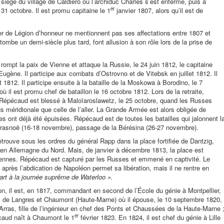
siège du village de Caldiero où l’archiduc Charles s’est enfermé, puis à
er
31 octobre. Il est promu capitaine le 1
janvier 1807, alors qu’il est de
r de Légion d’honneur ne mentionnent pas ses affectations entre 1807 et
ombe un demi-siècle plus tard, font allusion à son rôle lors de la prise de
ompt la paix de Vienne et attaque la Russie, le 24 juin 1812, le capitaine
ugène. Il participe aux combats d’Ostrovno et de Vitebsk en juillet 1812. Il
 1812. Il participe ensuite à la bataille de la Moskowa à Borodino, le 7
 il est promu chef de bataillon le 16 octobre 1812. Lors de la retraite,
 Répécaud est blessé à Maloïaroslawetz, le 25 octobre, quand les Russes
s méridionale que celle de l’aller. La Grande Armée est alors obligée de
es ont déjà été épuisées. Répécaud est de toutes les batailles qui jalonnent l
 Krasnoë (16-18 novembre), passage de la Bérésina (26-27 novembre).
rouve sous les ordres du général Rapp dans la place fortifiée de Dantzig,
 en Allemagne du Nord. Mais, de janvier à décembre 1813, la place est
ennes. Répécaud est capturé par les Russes et emmené en captivité. Le
 après l’abdication de Napoléon permet sa libération, mais il ne rentre en
art à la journée suprême de Waterloo ».
on, il est, en 1817, commandant en second de l’École du génie à Montpellier,
s de Langres et Chaumont (Haute-Marne) où il épouse, le 10 septembre 1820,
rras, fille de l’ingénieur en chef des Ponts et Chaussées de la Haute-Marne 
er
écaud naît à Chaumont le 1
février 1823. En 1824, il est chef du génie à Lille