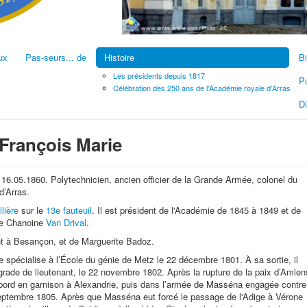
ux
Pas-seurs... de
Histoire
Bi
Les présidents depuis 1817
Pu
Célébration des 250 ans de l'Académie royale d'Arras
D
rançois Marie
 16.05.1860. Polytechnicien, ancien officier de la Grande Armée, colonel du
d’Arras.
llière
sur le
13e fauteuil
. Il est président de l'Académie de 1845 à 1849 et de
 le Chanoine
Van Drival
.
t à Besançon, et de Marguerite Badoz.
se spécialise à l’École du génie de Metz le 22 décembre 1801. À sa sortie, il
e grade de lieutenant, le 22 novembre 1802. Après la rupture de la paix d’Amien
 d’abord en garnison à Alexandrie, puis dans l’armée de Masséna engagée contre
n septembre 1805. Après que Masséna eut forcé le passage de l'Adige à Vérone