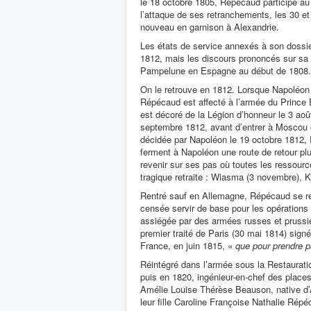
le 18 octobre 1805, Répécaud participe au 
l’attaque de ses retranchements, les 30 et 
nouveau en garnison à Alexandrie.
Les états de service annexés à son dossie
1812, mais les discours prononcés sur sa t
Pampelune en Espagne au début de 1808.
On le retrouve en 1812. Lorsque Napoléon r
Répécaud est affecté à l’armée du Prince E
est décoré de la Légion d’honneur le 3 août
septembre 1812, avant d’entrer à Moscou où
décidée par Napoléon le 19 octobre 1812,
ferment à Napoléon une route de retour plu
revenir sur ses pas où toutes les ressourc
tragique retraite : Wiasma (3 novembre),
Rentré sauf en Allemagne, Répécaud se ret
censée servir de base pour les opérations
assiégée par des armées russes et prussi
premier traité de Paris (30 mai 1814) signé
France, en juin 1815, «
que pour prendre p
Réintégré dans l’armée sous la Restaurati
puis en 1820, ingénieur-en-chef des place
Amélie Louise Thérèse Beauson, native d’A
leur fille Caroline Françoise Nathalie Rép