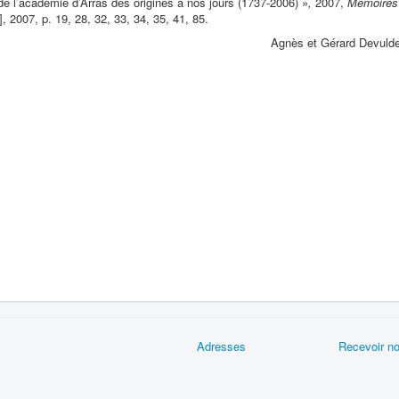
e l’académie d’Arras des origines à nos jours (1737-2006) »
,
2007,
Mémoires
, 2007, p. 19, 28, 32, 33, 34, 35, 41, 85.
Agnès et Gérard Devulde
s
Adresses
Recevoir no