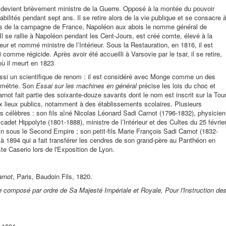
evient brièvement ministre de la Guerre. Opposé à la montée du pouvoir
abilités pendant sept ans. Il se retire alors de la vie publique et se consacre 
ors de la campagne de France, Napoléon aux abois le nomme général de
Il se rallie à Napoléon pendant les Cent-Jours, est créé comte, élevé à la
ur et nommé ministre de l’Intérieur. Sous la Restauration, en 1816, il est
comme régicide. Après avoir été accueilli à Varsovie par le tsar, il se retire,
où il meurt en 1823
aussi un scientifique de renom : il est considéré avec Monge comme un des
ométrie. Son
Essai sur les machines en général
précise les lois du choc et
arnot fait partie des soixante-douze savants dont le nom est inscrit sur la Tou
 lieux publics, notamment à des établissements scolaires. Plusieurs
élèbres : son fils aîné Nicolas Léonard Sadi Carnot (1796-1832), physicien
adet Hippolyte (1801-1888), ministre de l’Intérieur et des Cultes du 25 févrie
ain sous le Second Empire ; son petit-fils Marie François Sadi Carnot (1832-
à 1894 qui a fait transférer les cendres de son grand-père au Panthéon en
te Caserio lors de l'Exposition de Lyon.
arnot
, Paris, Baudoin Fils, 1820.
composé par ordre de Sa Majesté Impériale et Royale, Pour l'Instruction de