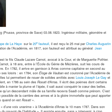
 (Prusse, province de Saxe) 03.08.1823. Ingénieur militaire, géomètre et
e
ippe de La Haye
sur le
20
fauteuil
,
il est reçu le 25 mai par
Charles-Augustin
ration de l’Académie, en 1817, son fauteuil est attribué au général
Jean
 est le fils Claude Lazare Carnot, avocat à la Cour, et de Marguerite Pothier.
rnot, à 18 ans, entre à l’École du Génie de Mézières, suit les cours de
ire. En 1782, il arrive en garnison à Arras comme capitaine en second au
e ses loisirs : en 1784, son
Éloge de Vauban
est couronné par l’Académie de
elles lui permettent de nouer de solides amitiés avec
Louis-Joseph Le Gay
et
llent, en 1786 au sein des
Rosati
d'Arras. Il écrit des poèmes dont certains
ile à manier la plume et l’épée, il sait aussi conquérir le cœur des belles.
ide qu’un descendant mâle de sa famille recevra Saadi comme prénom. C’est
 possible de la carrière des armes et à la gloire immortelle que peut apporter
as quand on est
Rosati
».
u « d’une voix unanime » à l’Académie d’Arras le 10 mars 1787. Dans son
 du pouvoir de l’habitude ». Il assiste ensuite, sans y intervenir, à cinq