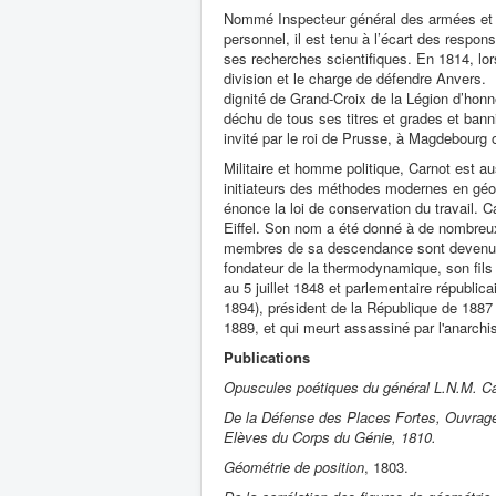
Nommé Inspecteur général des armées et d
personnel, il est tenu à l’écart des respons
ses recherches scientifiques. En 1814, l
division et le charge de défendre Anvers. 
dignité de Grand-Croix de la Légion d’honne
déchu de tous ses titres et grades et banni 
invité par le roi de Prusse, à Magdebourg 
Militaire et homme politique, Carnot est 
initiateurs des méthodes modernes en gé
énonce la loi de conservation du travail. C
Eiffel. Son nom a été donné à de nombreux
membres de sa descendance sont devenus c
fondateur de la thermodynamique, son fils c
au 5 juillet 1848 et parlementaire républic
1894), président de la République de 1887 
1889, et qui meurt assassiné par l'anarchis
Publications
Opuscules poétiques du général L.N.M. C
De la Défense des Places Fortes, Ouvrage 
Elèves du Corps du Génie, 1810.
Géométrie de position
, 1803.