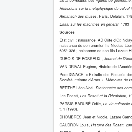
De la corrélation des figures de géométrie
Réflexions sur la métaphysique du calcul i
Almanach des muses
, Paris, Delalain, 17
Essai sur les machines en général
, 1783
Sources
État civil : naissance, AD Côte d’Or, Nola
naissance de son premier fils Nicolas Léo
605/1326 ; naissance de son fils Lazare H
DUBOIS DE FOSSEUX ,
Journal de l’Ac
VAN DRIVAL Eugène, Histoire de l’Académie
Père IGNACE, « Extraits des Recueils des M
Société littéraire d’Arras »,
Mémoires de l’
BERTHE Léon-Noël,
Dictionnaire des cor
Les Rosati,
Les Rosati et la Révolution
, 1
PARSIS-BARUBÉ Odile,
La vie culturelle 
t. 1 (1990).
DHOMBRES Jean et Nicole, Lazare Carnot,
CAUDRON Louis,
Histoire des Rosati,
200