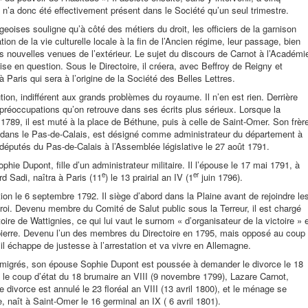
Il n’a donc été effectivement présent dans le Société qu’un seul trimestre.
ises souligne qu’à côté des métiers du droit, les officiers de la garnison
ion de la vie culturelle locale à la fin de l’Ancien régime, leur passage, bien
s nouvelles venues de l’extérieur. Le sujet du discours de Carnot à l’Académi
se en question. Sous le Directoire, il créera, avec Beffroy de Reigny et
à Paris qui sera à l’origine de la Société des Belles Lettres.
ution, indifférent aux grands problèmes du royaume. Il n’en est rien. Derrière
éoccupations qu’on retrouve dans ses écrits plus sérieux. Lorsque la
il 1789, il est muté à la place de Béthune, puis à celle de Saint-Omer. Son frèr
e dans le Pas-de-Calais, est désigné comme administrateur du département à
éputés du Pas-de-Calais à l’Assemblée législative le 27 août 1791.
ie Dupont, fille d’un administrateur militaire. Il l’épouse le 17 mai 1791, à
e
er
d Sadi, naîtra à Paris (11
) le 13 prairial an IV (1
juin 1796).
ion le 6 septembre 1792. Il siège d’abord dans la Plaine avant de rejoindre le
roi. Devenu membre du Comité de Salut public sous la Terreur, il est chargé
oire de Wattignies, ce qui lui vaut le surnom « d’organisateur de la victoire » 
pierre. Devenu l’un des membres du Directoire en 1795, mais opposé au coup
il échappe de justesse à l’arrestation et va vivre en Allemagne.
 émigrés, son épouse Sophie Dupont est poussée à demander le divorce le 18
s le coup d’état du 18 brumaire an VIII (9 novembre 1799), Lazare Carnot,
 divorce est annulé le 23 floréal an VIII (13 avril 1800), et le ménage se
, naît à Saint-Omer le 16 germinal an IX ( 6 avril 1801).