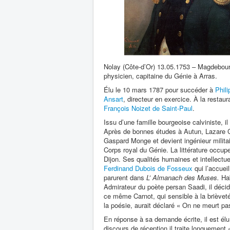
Nolay (Côte-d’Or) 13.05.1753 – Magdebourg
physicien, capitaine du Génie à Arras.
Élu le 10 mars 1787 pour succéder à
Phil
Ansart
, directeur en exercice. À la restau
François Noizet de Saint-Paul
.
Issu d’une famille bourgeoise calviniste, il
Après de bonnes études à Autun, Lazare Ca
Gaspard Monge et devient ingénieur milita
Corps royal du Génie. La littérature occup
Dijon. Ses qualités humaines et intellectu
Ferdinand Dubois de Fosseux
qui l’accuei
parurent dans
L’ Almanach des Muses.
Hab
Admirateur du poète persan Saadi, il déc
ce même Carnot, qui sensible à la brièveté
la poésie, aurait déclaré « On ne meurt p
En réponse à sa demande écrite, il est él
discours de réception il traite longuement «