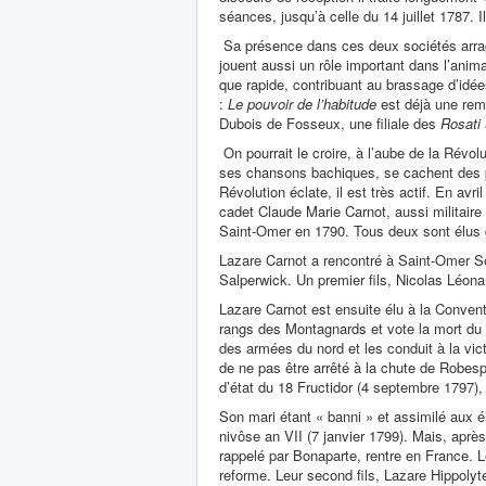
séances, jusqu’à celle du 14 juillet 1787. 
Sa présence dans ces deux sociétés arrageo
jouent aussi un rôle important dans l’animat
que rapide, contribuant au brassage d’idée
:
Le pouvoir de l’habitude
est déjà une remi
Dubois de Fosseux, une filiale des
Rosati
On pourrait le croire, à l’aube de la Révol
ses chansons bachiques, se cachent des pr
Révolution éclate, il est très actif. En avr
cadet Claude Marie Carnot, aussi militair
Saint-Omer en 1790. Tous deux sont élus d
Lazare Carnot a rencontré à Saint-Omer Soph
Salperwick. Un premier fils, Nicolas Léonar
Lazare Carnot est ensuite élu à la Convent
rangs des Montagnards et vote la mort du 
des armées du nord et les conduit à la vict
de ne pas être arrêté à la chute de Robes
d’état du 18 Fructidor (4 septembre 1797), 
Son mari étant « banni » et assimilé aux
nivôse an VII (7 janvier 1799). Mais, aprè
rappelé par Bonaparte, rentre en France. Le
reforme. Leur second fils, Lazare Hippolyte