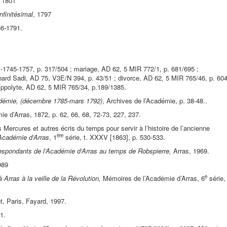
, 1801
nfinitésimal
, 1797
86-1791.
y-1745-1757, p. 317/504 ; mariage, AD 62, 5 MIR 772/1, p. 681/695 ;
nard Sadi, AD 75, V3E/N 394, p. 43/51 ; divorce, AD 62, 5 MIR 765/46, p. 604
ippolyte, AD 62, 5 MIR 765/34, p.189/1385.
adémie, (décembre 1785-mars 1792)
, Archives de l’Académie, p. 38-48..
 d’Arras, 1872, p. 62, 66, 68, 72-73, 227, 237.
ercures et autres écris du temps pour servir à l’histoire de l’ancienne
ère
Académie d’Arras
, 1
série, t. XXXV [1863], p. 530-533.
respondants de l’Académie d’Arras au temps de Robspierre,
Arras, 1969.
989
e
à Arras à la veille de la Révolution,
Mémoires de l’Académie d’Arras, 6
série,
 Paris, Fayard, 1997.
1.