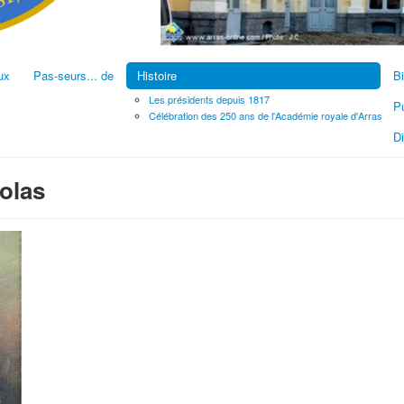
ux
Pas-seurs... de
Histoire
Bi
Les présidents depuis 1817
Pu
Célébration des 250 ans de l'Académie royale d'Arras
D
olas