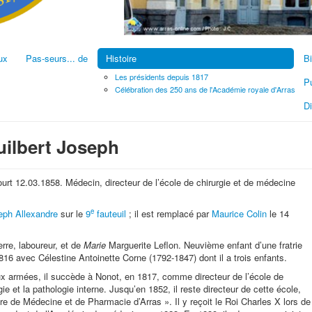
ux
Pas-seurs... de
Histoire
Bi
Les présidents depuis 1817
Pu
Célébration des 250 ans de l'Académie royale d'Arras
D
ilbert Joseph
urt 12.03.1858. Médecin, directeur de l’école de chirurgie et de médecine
e
eph Allexandre
sur le
9
fauteuil
; il est remplacé par
Maurice Colin
le 14
erre, laboureur, et de
Marie
Marguerite Leflon. Neuvième enfant d’une fratrie
816 avec Célestine Antoinette Corne (1792-1847) dont il a trois enfants.
x armées, il succède à Nonot, en 1817, comme directeur de l’école de
gie et la pathologie interne. Jusqu’en 1852, il reste directeur de cette école,
e de Médecine et de Pharmacie d’Arras ». Il y reçoit le Roi Charles X lors de