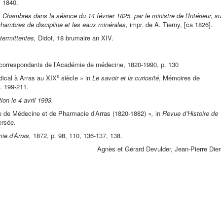
, 1840.
x Chambres dans la séance du 14 février 1825, par le ministre de l'Intérieur, su
hambres de discipline et les eaux minérales,
impr. de A. Tierny, [ca 1826].
termittentes,
Didot, 18 brumaire an XIV.
correspondants de l’Académie de médecine, 1820-1990, p. 130
e
cal à Arras au XIX
siècle » in
Le savoir et la curiosité
, Mémoires de
p. 199-211.
ion le 4 avril 1993.
e de Médecine et de Pharmacie d’Arras (1820-1882)
»,
in
Revue d’Histoire de
ersée.
mie d’Arras,
1872, p. 98, 110, 136-137, 138.
Agnès et Gérard Devulder, Jean-Pierre Die