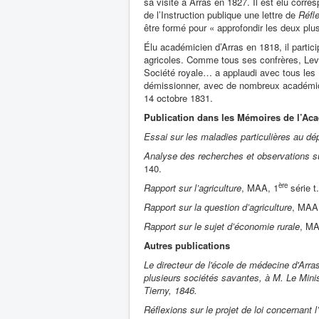
sa visite à Arras en 1827. Il est élu corr
de l’Instruction publique une lettre de
Réfl
être formé pour « approfondir les deux plu
Élu académicien d’Arras en 1818, il partici
agricoles. Comme tous ses confrères, Levie
Société royale… a applaudi avec tous les
démissionner, avec de nombreux académicien
14 octobre 1831.
Publication dans les Mémoires de l’Ac
Essai sur les maladies particulières au d
Analyse des recherches et observations sur 
140.
ère
Rapport sur l’agriculture
, MAA, 1
série t.
Rapport sur la question d’agriculture
, MAA
Rapport sur le sujet d’économie rurale
, MA
Autres publications
Le directeur de l'école de médecine d'Arr
plusieurs sociétés savantes, à M. Le Minisi
Tierny, 1846.
Réflexions sur le projet de loi concernant 