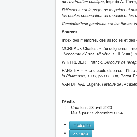
de l’Instruction publique
, impr.de A. Tierny
Réflexions sur le projet de loi présenté au
les écoles secondaires de médecine, les c
Considérations générales sur les fièvres in
Sources
Index des membres, des associés et des 
MOREAUX Charles, « L’enseignement médi
e
l’Académie d’Arras, 6
série, t. III (2000), 
WINTREBERT Patrick,
Discours de récept
PANSIER F. « Une école disparue : l’Écol
la Pharmacie
, 1936, pp.328-333, Portail P
VAN DRIVAL Eugène,
Histoire de l’Acadé
Détails
Création : 23 avril 2020
Mis à jour : 9 décembre 2024
médecine
chirurgie