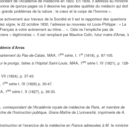
espondant de l’Académie de médecine en 1823. En 1839, il adresse au ministre
exions
de quinze pages où il dessine les grandes qualités du médecin qui doit
s grands problèmes de la nature : le cœur et le corps de l’homme ».
pe activement aux travaux de la Société et il est le rapporteur des questions
z signe, le 22 octobre 1830, l’adresse au nouveau roi Louis-Philippe : « La
 Français à votre avènement au trône… ». Cela ne l’empêche pas de
s « légitimistes ». Il est remplacé par Maurice Colin, futur maire d’Arras, l
adémie d’Arras
ère
er
épartement du Pas-de-Calais
, MAA, 1
série, t. 1
(1818), p. 87-105.
ère
le prurigo, faites à l’hôpital Saint-Louis
, MAA, 1
série t. IV (1821), p. 128-
 VII (1824), p. 37-43.
ère
, 1
série t. IX (1826) p. 30-47.
ère
A, 1
série t. X (1827), p. 26-33.
as, correspondant de l'Académie royale de médecine de Paris, et membre de
tre de l'Instruction publique, Grans-Maître de L'université, imprimerie de A.
l’instruction et l’exercice de la médecine en France adressées à M. le ministre