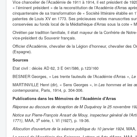
Vice chancelier de l’Académie de 1911 à 1914, il est président de 1920
« l’éminent président » de la reconstitution de l’Académie d’Arras aprè
cinquantenaire de sa transformation de « Société littéraire établie en 
patentes de Louis XV en 1773. Ses précieuses notes manuscrites sur 
conservées au fonds local de la Médiathèque d’Arras sous la cote 
Chrétien par tradition familiale, il était mayeur de la Confrérie de Notre
vice-président du Souvenir français.
Officier d’Académie, chevalier de la Légion d’honneur, chevalier des Or
(Espagne).
Sources
Etat civil : décès AD 62, 3 E 041/586, p.123/160
BESNIER Georges, « Les trente fauteuils de l’Académie d’Arras »,
Le 
MARTINVILLE Henri (dir), « Sens Georges », in
Les hommes et les œu
contemporains
, Paris, 1914, p. 304-306.
Publications dans les Mémoires de l'Académie d'Arras
Réponse au discours de réception de M Duquénoy le 25 novembre 19
Notice sur Pierre-François Ansart de Mouy, inspecteur général de l'Artil
e
1771)
, MAA, 3
série, t. VI (1927), p. 19-36.
Allocution d'ouverture de la séance publique du 10 janvier 1924,
MAA,
Le passé de l'Académie des Sciences, Lettres et Arts d'Arras,
MAA, 