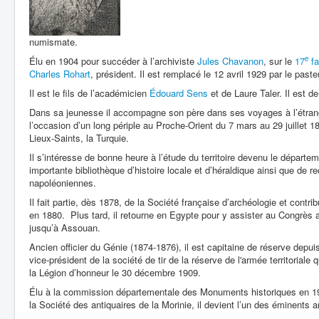
numismate.
e
Élu en 1904 pour succéder à l’archiviste
Jules Chavanon
, sur le
17
fa
Charles Rohart
, président. Il est remplacé le 12 avril 1929 par le past
Il est le fils de l’académicien
Édouard Sens
et de Laure Taler. Il est d
Dans sa jeunesse il accompagne son père dans ses voyages à l’étranger :
l’occasion d’un long périple au Proche-Orient du 7 mars au 29 juillet 1871
Lieux-Saints, la Turquie.
Il s’intéresse de bonne heure à l’étude du territoire devenu le départ
importante bibliothèque d’histoire locale et d’héraldique ainsi que de re
napoléoniennes.
Il fait partie, dès 1878, de la Société française d’archéologie et contr
en 1880. Plus tard, il retourne en Egypte pour y assister au Congrès 
jusqu’à Assouan.
Ancien officier du Génie (1874-1876), il est capitaine de réserve depuis
vice-président de la société de tir de la réserve de l'armée territoriale qu
la Légion d’honneur le 30 décembre 1909.
Élu à la commission départementale des Monuments historiques en 19
la Société des antiquaires de la Morinie, il devient l’un des éminents 