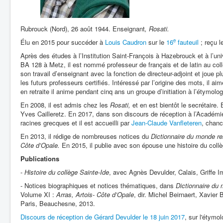
Rubrouck (Nord), 26 août 1944. Enseignant
, Rosati.
e
Élu en 2015 pour succéder à
Louis Caudron
sur le
16
fauteuil
; reçu l
Après des études à l’Institution Saint-François à Hazebrouck et à l’unive
BA 128 à Metz, il est nommé professeur de français et de latin au col
son travail d’enseignant avec la fonction de directeur-adjoint et joue p
les futurs professeurs certifiés. Intéressé par l’origine des mots, il a
en retraite il anime pendant cinq ans un groupe d’initiation à l’étymolo
En 2008, il est admis chez les
Rosati,
et en est bientôt le secrétaire.
Yves Cailleretz. En 2017, dans son discours de réception à l’Académi
racines grecques et il est accueilli par
Jean-Claude Vanfleteren
, chanc
En 2013, il rédige de nombreuses notices du
Dictionnaire du monde re
Côte d’Opale.
En 2015, il publie avec son épouse une histoire du collè
Publications
-
Histoire du collège Sainte-Ide
, avec Agnès Devulder, Calais, Griffe I
- Notices biographiques et notices thématiques, dans
Dictionnaire du
Volume XI :
Arras, Artois- Côte d’Opale
, dir. Michel Beirnaert, Xavier
Paris, Beauchesne, 2013.
Discours de réception de Gérard Devulder le 18 juin 2017
, sur l'étymo