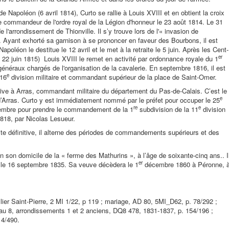
de Napoléon (6 avril 1814), Curto se rallie à Louis XVIII et en obtient la croix
 de commandeur de l'ordre royal de la Légion d'honneur le 23 août 1814. Le 31
l'arrondissement de Thionville. Il s’y trouve lors de l'« invasion de
 Ayant exhorté sa garnison à se prononcer en faveur des Bourbons, il est
léon le destitue le 12 avril et le met à la retraite le 5 juin. Après les Cent-
er
22 juin 1815) Louis XVIII le remet en activité par ordonnance royale du 1
 généraux chargés de l'organisation de la cavalerie. En septembre 1816, il est
e
 16
division militaire et commandant supérieur de la place de Saint-Omer.
rrive à Arras, commandant militaire du département du Pas-de-Calais. C’est le
e
’Arras. Curto y est immédiatement nommé par le préfet pour occuper le 25
re
e
décembre pour prendre le commandement de la 1
subdivision de la 11
division
1818, par Nicolas Lesueur.
ite définitive, il alterne des périodes de commandements supérieurs et des
n son domicile de la « ferme des Mathurins », à l’âge de soixante-cinq ans.. I
er
 le 16 septembre 1835. Sa veuve décèdera le 1
décembre 1860 à Péronne, 
llier Saint-Pierre, 2 MI 1/22, p 119 ; mariage, AD 80, 5MI_D62, p. 78/292 ;
au 8, arrondissements 1 et 2 anciens, DQ8 478, 1831-1837, p. 154/196 ;
14/490.