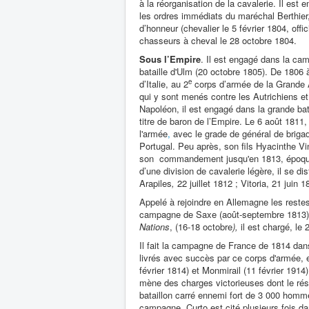
à la réorganisation de la cavalerie. Il es
les ordres immédiats du maréchal Berthier, 
d’honneur (chevalier le 5 février 1804, off
chasseurs à cheval le 28 octobre 1804.
Sous l’Empire
. Il est engagé dans la cam
bataille d'Ulm (20 octobre 1805). De 1806 
e
d’Italie, au 2
corps d’armée de la Grande A
qui y sont menés contre les Autrichiens et
Napoléon, il est engagé dans la grande bat
titre de baron de l’Empire. Le 6 août 181
l'armée
,
avec le grade de général de briga
Portugal. Peu après, son fils Hyacinthe Vi
son commandement jusqu'en 1813, époque à 
d’une division de cavalerie légère, il se 
Arapiles
,
22 juillet 1812 ; Vitoria, 21 juin 1
Appelé à rejoindre en Allemagne les restes
campagne de Saxe (août-septembre 1813) et
Nations
, (16-18 octobre
),
il est chargé, l
Il fait la campagne de France de 1814 da
livrés avec succès par ce corps d'armée, e
février 1814) et Monmirail (11 février 1914
mène des charges victorieuses dont le résult
bataillon carré ennemi fort de 3 000 homm
campagne, Curto est cité plusieurs fois da