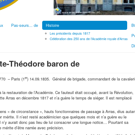
ux
Pas-seurs... de
Histoire
Bi
Les présidents depuis 1817
Pu
Célébration des 250 ans de l'Académie royale d'Arras
D
te-Théodore baron de
er
1770 – Paris (1
) 14.09.1835. Général de brigade, commandant de la cavaleri
 à la restauration de l’Académie. Ce fauteuil était occupé, avant la Révolution,
itte Arras en décembre 1817 et n’a guère le temps de siéger. Il est remplacé
ns « de circonstance », hauts fonctionnaires de passage à Arras, élus autan
leur mérite. Il n’est resté académicien que quelques mois et n’a guère eu le
. Il n’y aurait donc pas lieu de lui consacrer une longue notice… Pourtant sa
e mérite d’être narrée avec précision.