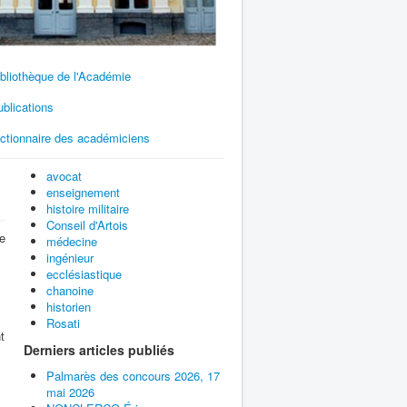
bliothèque de l'Académie
blications
ictionnaire des académiciens
avocat
enseignement
histoire militaire
Conseil d'Artois
e
médecine
ingénieur
ecclésiastique
chanoine
historien
Rosati
t
Derniers articles publiés
Palmarès des concours 2026, 17
mai 2026