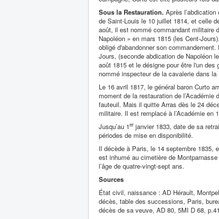
Sous la Restauration.
Après l’abdication 
de Saint-Louis le 10 juillet 1814, et celle
août, il est nommé commandant militaire de 
Napoléon » en mars 1815 (les Cent-Jours).
obligé d'abandonner son commandement. Napo
Jours, (seconde abdication de Napoléon le 
août 1815 et le désigne pour être l'un des
nommé inspecteur de la cavalerie dans la
Le 16 avril 1817, le général baron Curto a
moment de la restauration de l’Académie d
fauteuil. Mais il quitte Arras dès le 24 
militaire. Il est remplacé à l’Académie en 
er
Jusqu’au 1
janvier 1833, date de sa retra
périodes de mise en disponibilité.
Il décède à Paris, le 14 septembre 1835, e
est inhumé au cimetière de Montparnasse
l’âge de quatre-vingt-sept ans.
Sources
État civil, naissance : AD Hérault, Montpe
décès, table des successions, Paris, bure
décès de sa veuve, AD 80, 5MI D 68, p.4