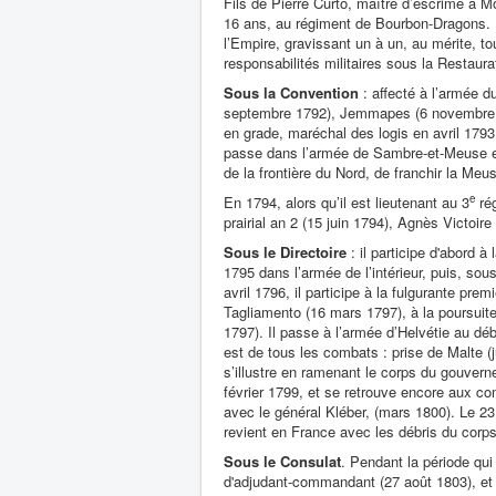
Fils de Pierre Curto, maître d’escrime à M
16 ans, au régiment de Bourbon-Dragons. Il
l’Empire, gravissant un à un, au mérite, t
responsabilités militaires sous la Restaura
Sous la Convention
: affecté à l’armée d
septembre 1792), Jemmapes (6 novembre 17
en grade, maréchal des logis en avril 1793,
passe dans l’armée de Sambre-et-Meuse et 
de la frontière du Nord, de franchir la Me
e
En 1794, alors qu’il est lieutenant au 3
rég
prairial an 2 (15 juin 1794), Agnès Victoir
Sous le Directoire
: il participe d'abord à
1795 dans l’armée de l’intérieur, puis, sou
avril 1796, il participe à la fulgurante pre
Tagliamento (16 mars 1797), à la poursuite 
1797). Il passe à l’armée d’Helvétie au déb
est de tous les combats : prise de Malte (ju
s’illustre en ramenant le corps du gouvern
février 1799, et se retrouve encore aux com
avec le général Kléber, (mars 1800). Le 2
revient en France avec les débris du corps 
Sous le Consulat
. Pendant la période qui
d'adjudant-commandant (27 août 1803), et l'