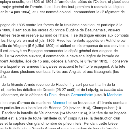
t employé ensuite, en 1803 et 1804 à l'armée des côtes de l'Océan, et placé sou
major-général de l'armée. Il est l’un des tout premiers à recevoir la Légion
e
icier le 14 juin 1804), et il est nommé colonel, commandant le 8
régiment de
pagne de 1805 contre les forces de la troisième coalition, et participe à la
à 1809, il sert sous les ordres du prince Eugène de Beauharnais, vice-roi
rmée resté en réserve au nord de l’Italie. Il se distingue encore aux combats
 les Hongrois en mai et juin 1809. Avec les renforts appelés en Autriche par
aille de Wagram (5-6 juillet 1809) et obtient en récompense de ses services l
1, il est envoyé en Espagne commander le dépôt-général des dragons de
de. Le 14 octobre suivant, il commande la cavalerie légère de l'armée de
ncent Adolphe, âgé de 15 ans, décède à Nancy, le 8 février 1812. Il conserve
laquelle les armées françaises évacuent le territoire espagnol. A la tête
distingue dans plusieurs combats livrés aux Anglais et aux Espagnols (les
813).
 de la Grande Armée revenue de Russie, il y sert pendant la fin de la
, après les défaites de Dresde (26-27 août) et de Leipzig,
la
bataille des
e 2 décembre, de la défense du
Rhin
, depuis
Germersheim
jusqu'à
Manheim
.
ns le corps d'armée du maréchal
Marmont
et se trouve aux différents combats
n particulier aux batailles de Brienne (29 janvier 1814), Champaubert (10
). Pendant la bataille de Vauchamps (14 février 1814), à la tête de sa brigade, i
e
at est la prise de toute l'artillerie du 9
corps russe, la destruction d'un
es et la capture d'un grand nombre de prisonniers. Pendant cette brève
ns le Bulletin de la Grande Armée et dans les ordres du jour de l'armée.