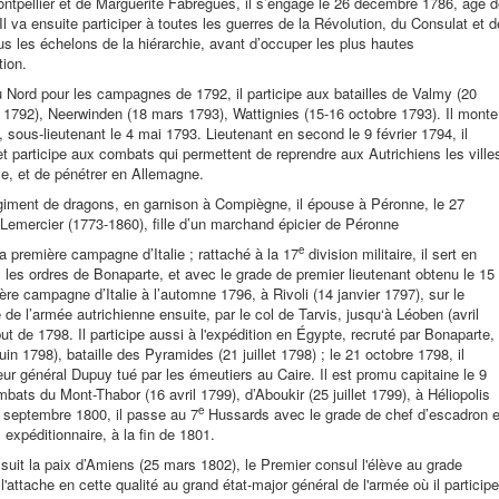
ontpellier et de Marguerite Fabrègues, il s’engage le 26 décembre 1786, âgé 
 va ensuite participer à toutes les guerres de la Révolution, du Consulat et d
ous les échelons de la hiérarchie, avant d’occuper les plus hautes
tion.
u Nord pour les campagnes de 1792, il participe aux batailles de Valmy (20
92), Neerwinden (18 mars 1793), Wattignies (15-16 octobre 1793). Il monte
 sous-lieutenant le 4 mai 1793. Lieutenant en second le 9 février 1794, il
participe aux combats qui permettent de reprendre aux Autrichiens les ville
use, et de pénétrer en Allemagne.
iment de dragons, en garnison à Compiègne, il épouse à Péronne, le 27
e Lemercier (1773-1860), fille d’un marchand épicier de Péronne
e
 la première campagne d’Italie ; rattaché à la 17
division militaire, il sert en
s les ordres de Bonaparte, et avec le grade de premier lieutenant obtenu le 15
mière campagne d’Italie à l’automne 1796, à Rivoli (14 janvier 1797), sur le
de l’armée autrichienne ensuite, par le col de Tarvis, jusqu‘à Léoben (avril
ut de 1798. Il participe aussi à l'expédition en Égypte, recruté par Bonaparte, 
in 1798), bataille des Pyramides (21 juillet 1798) ; le 21 octobre 1798, il
eur général Dupuy tué par les émeutiers au Caire. Il est promu capitaine le 9
bats du Mont-Thabor (16 avril 1799), d’Aboukir (25 juillet 1799), à Héliopolis
e
3 septembre 1800, il passe au 7
Hussards avec le grade de chef d’escadron e
expéditionnaire, à la fin de 1801.
 suit la paix d’Amiens (25 mars 1802), le Premier consul l'élève au grade
attache en cette qualité au grand état-major général de l'armée où il participe