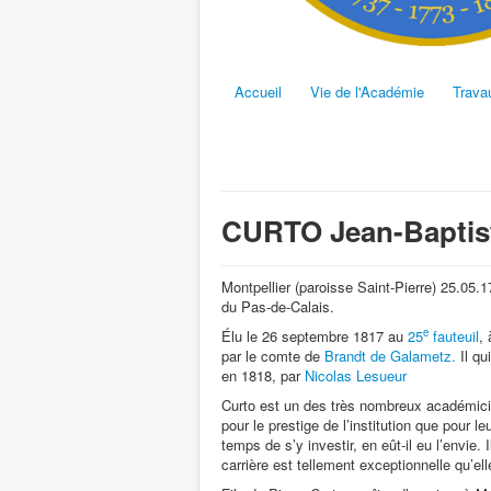
Accueil
Vie de l'Académie
Trava
CURTO Jean-Baptis
Montpellier (paroisse Saint-Pierre) 25.05.
du Pas-de-Calais.
e
Élu le 26 septembre 1817 au
25
fauteuil
,
par le comte de
Brandt de Galametz.
Il qu
en 1818, par
Nicolas Lesueur
Curto est un des très nombreux académicie
pour le prestige de l’institution que pour 
temps de s’y investir, en eût-il eu l’envie
carrière est tellement exceptionnelle qu’ell