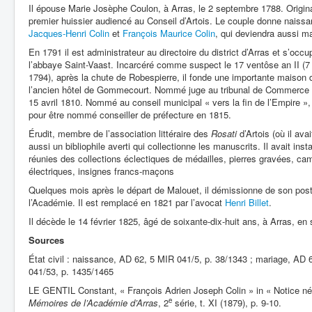
Il épouse Marie Josèphe Coulon, à Arras, le 2 septembre 1788. Originair
premier huissier audiencé au Conseil d’Artois. Le couple donne naissa
Jacques-Henri Colin
et
François Maurice Colin
, qui deviendra aussi ma
En 1791 il est administrateur au directoire du district d’Arras et s’oc
l’abbaye Saint-Vaast. Incarcéré comme suspect le 17 ventôse an II (7 ma
1794), après la chute de Robespierre, il fonde une importante maiso
l’ancien hôtel de Gommecourt. Nommé juge au tribunal de Commerce le 
15 avril 1810. Nommé au conseil municipal « vers la fin de l’Empire »
pour être nommé conseiller de préfecture en 1815.
Érudit, membre de l’association littéraire des
Rosati
d’Artois (où il ava
aussi un bibliophile averti qui collectionne les manuscrits. Il avait ins
réunies des collections éclectiques de médailles, pierres gravées, ca
électriques, insignes francs-maçons
Quelques mois après le départ de Malouet, il démissionne de son poste
l’Académie. Il est remplacé en 1821 par l’avocat
Henri Billet
.
Il décède le 14 février 1825, âgé de soixante-dix-huit ans, à Arras, en
Sources
État civil : naissance, AD 62, 5 MIR 041/5, p. 38/1343 ; mariage, AD
041/53, p. 1435/1465
LE GENTIL Constant, « François Adrien Joseph Colin » in « Notice né
e
Mémoires de l’Académie d’Arras
, 2
série, t. XI (1879), p. 9-10.