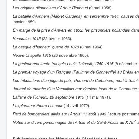
Les origines dijonnaises d’Arthur Rimbaud
(9 mai 1958).
La bataille d’Arnhem (Market Gardens), en septembre 1944, causes de
janvier 1959).
En marge de la prise d’Anvers en 1832, les prisonniers hollandais dan
Beaurains 1915
(22 février 1963).
Le casque d’honneur, guerre de 1870
(8 mai 1964).
Neuve-Chapelle 1915
(26 novembre 1965).
L’ingénieur architecte français Louis Thibault, 1750-1815
(8 décembre 
Le premier voyage d’un Français (Paulmier de Gonneville) au Brésil e
Les tribulations d’un juge de paix, Bernard de Corbehem, mort à Saint
Journal de marche d’un Versaillais aux derniers jours de la Commune 
L’affaire de Ficheux, 26 septembre 1915
(14 mai 1971).
L’explorateur Pierre Lesueur
(14 avril 1972).
Raid de bombardiers alliés sur l’Artois
,
17 août 1943
(lecture posthum
e
Notes sur divers personnages de l’Artois et du Saint-Polois au XVIII
s
Publications dans les Mémoires de l’Académie d’Arras