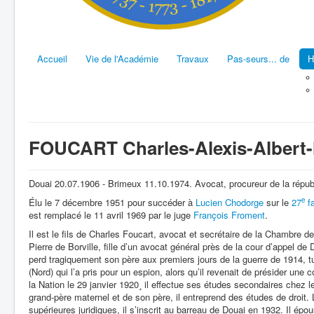
Accueil
Vie de l'Académie
Travaux
Pas-seurs... de
H
FOUCART Charles-Alexis-Albert-
Douai 20.07.1906 - Brimeux 11.10.1974. Avocat, procureur de la répub
e
Élu le 7 décembre 1951 pour succéder à
Lucien Chodorge
sur le
27
fa
est remplacé le 11 avril 1969 par le juge
François Froment
.
Il est le fils de Charles Foucart, avocat et secrétaire de la Chambre 
Pierre de Borville, fille d’un avocat général près de la cour d’appel de 
perd tragiquement son père aux premiers jours de la guerre de 1914, t
(Nord) qui l’a pris pour un espion, alors qu’il revenait de présider un
la Nation le 29 janvier 1920¸ il effectue ses études secondaires chez l
grand-père maternel et de son père, il entreprend des études de droit. L
supérieures juridiques, il s’inscrit au barreau de Douai en 1932. Il épou