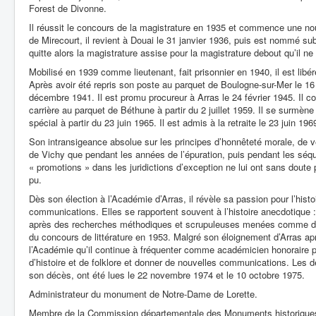
Forest de Divonne.
Il réussit le concours de la magistrature en 1935 et commence une nouv
de Mirecourt, il revient à Douai le 31 janvier 1936, puis est nommé sub
quitte alors la magistrature assise pour la magistrature debout qu’il ne q
Mobilisé en 1939 comme lieutenant, fait prisonnier en 1940, il est libé
Après avoir été repris son poste au parquet de Boulogne-sur-Mer le 16 j
décembre 1941. Il est promu procureur à Arras le 24 février 1945. Il c
carrière au parquet de Béthune à partir du 2 juillet 1959. Il se surmène
spécial à partir du 23 juin 1965. Il est admis à la retraite le 23 juin 196
Son intransigeance absolue sur les principes d’honnêteté morale, de vér
de Vichy que pendant les années de l’épuration, puis pendant les séque
« promotions » dans les juridictions d’exception ne lui ont sans doute pa
pu.
Dès son élection à l’Académie d’Arras, il révèle sa passion pour l’hist
communications. Elles se rapportent souvent à l’histoire anecdotique : il 
après des recherches méthodiques et scrupuleuses menées comme des 
du concours de littérature en 1953. Malgré son éloignement d’Arras ap
l’Académie qu’il continue à fréquenter comme académicien honoraire p
d’histoire et de folklore et donner de nouvelles communications. Les d
son décès, ont été lues le 22 novembre 1974 et le 10 octobre 1975.
Administrateur du monument de Notre-Dame de Lorette.
Membre de la Commission départementale des Monuments historique