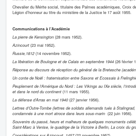
Chevalier du Mérite social, titulaire des Palmes académiques, Croix des
Légion d’honneur au titre du ministère de la Justice le 17 août 1955.
Communications à l’Académie
La pierre de Kensington
(28 mars 1952).
Azincourt
(23 mai 1952).
Russie,1812
(14 novembre 1952).
La libération de Boulogne et de Calais en septembre 1944
(26 février 
Réponse au discours de réception du général de la Bretesche
(académ
Un conte de Noël : fraternisation entre Saxons et Ecossais à Frelingh
Peuplement de l’Amérique du Nord : Les Vikings au IXe siècle, l’intro
et dans le nord du continent
(11 mars 1955).
La défense d’Arras en mai 1940
(27 janvier 1956).
Lettres d’Outre-Tombe (lettres de soldats allemands tués à Stalingra
condamnés à une mort atroce dans leurs sous-marin
(22 juin 1956).
Souvenirs du passé
,
heurs et malheurs de quelques monuments célèbr
Saint-Marc à Venise, le quadrige de la Victoire à Berlin, La croix du 
Considérations sur Azincourt, 1457
(22 novembre 1957).