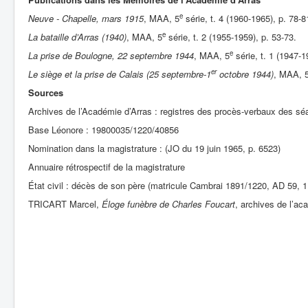
e
Neuve - Chapelle, mars 1915
, MAA, 5
série, t. 4 (1960-1965), p. 78-8
e
La bataille d’Arras (1940)
, MAA, 5
série, t. 2 (1955-1959), p. 53-73.
e
La prise de Boulogne, 22 septembre 1944
, MAA, 5
série, t. 1 (1947-1
er
Le siège et la prise de Calais (25 septembre-1
octobre 1944)
, MAA, 
Sources
Archives de l’Académie d’Arras : registres des procès-verbaux des sé
Base Léonore : 19800035/1220/40856
Nomination dans la magistrature : (JO du 19 juin 1965, p. 6523)
Annuaire rétrospectif de la magistrature
État civil : décès de son père (matricule Cambrai 1891/1220, AD 59, 
TRICART Marcel,
Éloge funèbre de Charles Foucart
, archives de l’ac