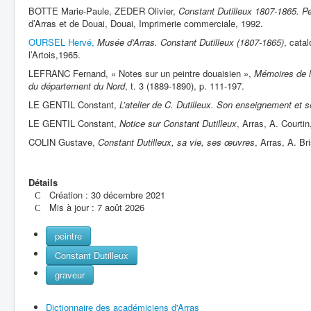
BOTTE Marie-Paule, ZEDER Olivier,
Constant Dutilleux 1807-1865. Pe
d’Arras et de Douai, Douai, Imprimerie commerciale, 1992.
OURSEL Hervé,
Musée d’Arras. Constant Dutilleux (1807-1865)
, cata
l’Artois,1965.
LEFRANC Fernand, « Notes sur un peintre douaisien »,
Mémoires de la
du département du Nord
, t. 3 (1889-1890), p. 111-197.
LE GENTIL Constant,
L’atelier de C. Dutilleux. Son enseignement et 
LE GENTIL Constant,
Notice sur Constant Dutilleux
, Arras, A. Courtin
COLIN Gustave,
Constant Dutilleux, sa vie, ses œuvres
, Arras, A. Br
Détails
Création : 30 décembre 2021
Mis à jour : 7 août 2026
peintre
Constant Dutilleux
graveur
Dictionnaire des académiciens d'Arras