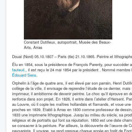
Constant Dutilleux, autoportrait, Musée des Beaux-
Arts, Arras
Douai (Nord) 05.10.1807 – Paris (6e) 21.10.1865. Peintre et lithograph
Élu en 1854, sous la présidence de François Parenty, pour succéder 
fauteuil,,
il est reçu le 24 mai 1854 par le président . Nommé membre ho
Édouard Sens
.
Orphelin à l’âge de quatre ans, il est élevé par son parrain, Henri Duti
collège de la ville, il envisage de reprendre l’étude de ce dernier, ma
imprimeur, il ambitionne de devenir peintre. Le choc qu’il éprouve en
renforce dans son projet. En 1826, il entre dans l’atelier d’Hersent. Pa
au Louvre, où il copie les maîtres hollandais et flamands, et voue une
proches en 1839. Etabli à Arras en 1830 comme professeur de dessin, i
1833 une imprimerie lithographique. Jusqu’au milieu du siècle, sa prod
religieux et de portraits qui font sa réputation. 1850 est une date char
se consacrer à la peinture. Par ailleurs, la découverte de l’œuvre de
paysagiste. Il voyage, se rend presque chaque année en forêt de Font