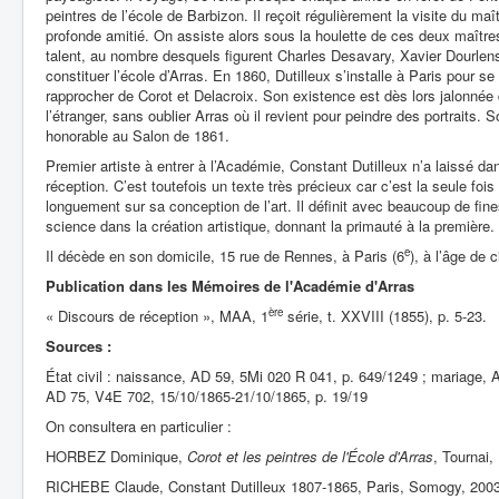
peintres de l’école de Barbizon. Il reçoit régulièrement la visite du maî
profonde amitié. On assiste alors sous la houlette de ces deux maître
talent, au nombre desquels figurent Charles Desavary, Xavier Dourlens
constituer l’école d’Arras. En 1860, Dutilleux s’installe à Paris pour se
rapprocher de Corot et Delacroix. Son existence est dès lors jalonnée 
l’étranger, sans oublier Arras où il revient pour peindre des portraits
honorable au Salon de 1861.
Premier artiste à entrer à l’Académie, Constant Dutilleux n’a laissé 
réception. C’est toutefois un texte très précieux car c’est la seule foi
longuement sur sa conception de l’art. Il définit avec beaucoup de fines
science dans la création artistique, donnant la primauté à la première.
e
Il décède en son domicile, 15 rue de Rennes, à Paris (6
), à l’âge de 
Publication dans les Mémoires de l'Académie d'Arras
ère
« Discours de réception », MAA, 1
série, t. XXVIII (1855), p. 5-23.
Sources :
État civil : naissance, AD 59, 5Mi 020 R 041, p. 649/1249 ; mariage,
AD 75, V4E 702, 15/10/1865-21/10/1865, p. 19/19
On consultera en particulier :
HORBEZ Dominique,
Corot et les peintres de l'École d'Arras
, Tournai,
RICHEBE Claude, Constant Dutilleux 1807-1865, Paris, Somogy, 2003