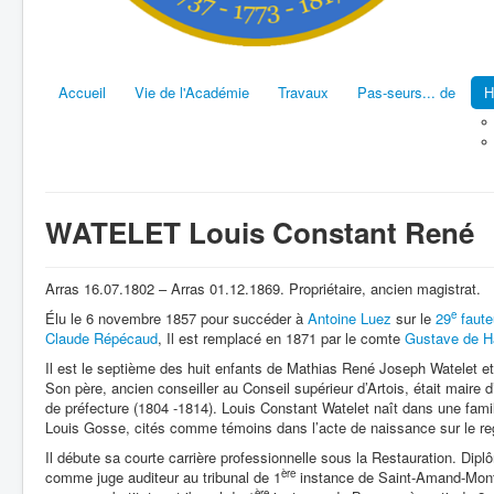
Accueil
Vie de l'Académie
Travaux
Pas-seurs... de
H
WATELET Louis Constant René
Arras 16.07.1802 – Arras 01.12.1869. Propriétaire, ancien magistrat.
e
Élu le 6 novembre 1857 pour succéder à
Antoine Luez
sur le
29
faute
Claude Répécaud
, Il est remplacé en 1871 par le comte
Gustave de H
Il est le septième des huit enfants de Mathias René Joseph Watelet e
Son père, ancien conseiller au Conseil supérieur d’Artois, était maire d
de préfecture (1804 -1814). Louis Constant Watelet naît dans une fami
Louis Gosse, cités comme témoins dans l’acte de naissance sur le regi
Il débute sa courte carrière professionnelle sous la Restauration. Diplô
ère
comme juge auditeur au tribunal de 1
instance de Saint-Amand-Montr
ère