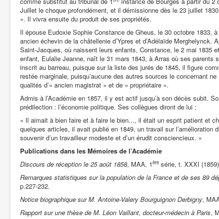
comme substitut au tribunal de 1
instance de Bourges à partir du 2
Juillet le choque profondément, et il démissionne dès le 23 juillet 1830
». Il vivra ensuite du produit de ses propriétés.
Il épouse Eudoxie Sophie Constance de Gheus, le 30 octobre 1833, à D
ancien échevin de la châtellenie d’Ypres et d’Adélaïde Merghelynck. Apr
Saint-Jacques, où naissent leurs enfants, Constance, le 2 mai 1835 e
enfant, Eulalie Jeanne, naît le 31 mars 1843, à Arras où ses parents s
inscrit au barreau, puisque sur la liste des jurés de 1845, il figure c
restée marginale, puisqu’aucune des autres sources le concernant ne 
qualités d’« ancien magistrat » et de « propriétaire ».
Admis à l’Académie en 1857, il y est actif jusqu’à son décès subit. S
prédilection : l’économie politique. Ses collègues diront de lui :
« Il aimait à bien faire et à faire le bien..., il était un esprit patient et
quelques articles, il avait publié en 1849, un travail sur l’amélioration 
souvenir d’un travailleur modeste et d’un érudit consciencieux. »
Publications dans les Mémoires de l’Académie
ère
Discours de réception le 25 août 1858
, MAA, 1
série, t. XXXI (1859)
Remarques statistiques sur la population de la France et de ses 89 d
p.227-232.
Notice biographique sur M. Antoine-Valery Bourguignon Derbigny
, MAA
Rapport sur une thèse de M. Léon Vaillant, docteur-médecin à Paris
, 