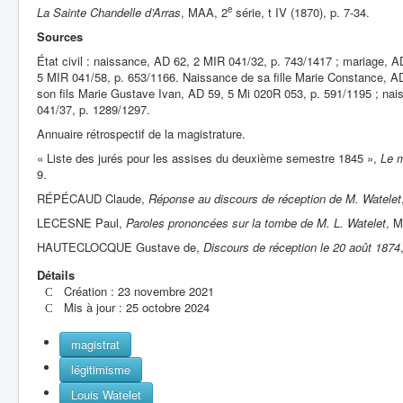
e
La Sainte Chandelle d’Arras
, MAA, 2
série, t IV (1870), p. 7-34.
Sources
État civil : naissance, AD 62, 2 MIR 041/32, p. 743/1417 ; mariage, 
5 MIR 041/58, p. 653/1166. Naissance de sa fille Marie Constance, A
son fils Marie Gustave Ivan, AD 59, 5 Mi 020R 053, p. 591/1195 ; nai
041/37, p. 1289/1297.
Annuaire rétrospectif de la magistrature.
« Liste des jurés pour les assises du deuxième semestre 1845 »,
Le m
9.
RÉPÉCAUD Claude,
Réponse au discours de réception de M. Watelet
LECESNE Paul,
Paroles prononcées sur la tombe de M. L. Watelet
, 
HAUTECLOCQUE Gustave de,
Discours de réception le 20 août 1874
Détails
Création : 23 novembre 2021
Mis à jour : 25 octobre 2024
magistrat
légitimisme
Louis Watelet