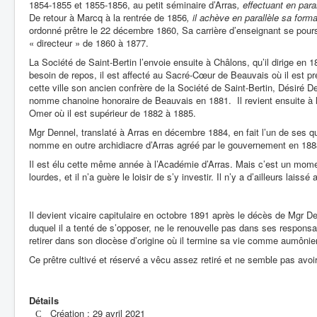
1854-1855 et 1855-1856, au petit séminaire d’Arras
, effectuant en par
De retour à Marcq à la rentrée de 1856
, il achève en parallèle sa form
ordonné prêtre le 22 décembre 1860, Sa carrière d’enseignant se poursu
« directeur » de 1860 à 1877.
La Société de Saint-Bertin l’envoie ensuite à Châlons, qu’il dirige en
besoin de repos, il est affecté au Sacré-Cœur de Beauvais où il est p
cette ville son ancien confrère de la Société de Saint-Bertin, Désiré 
nomme chanoine honoraire de Beauvais en 1881. Il revient ensuite à l
Omer où il est supérieur de 1882 à 1885.
Mgr Dennel, translaté à Arras en décembre 1884, en fait l’un de ses qua
nomme en outre archidiacre d’Arras agréé par le gouvernement en 188
Il est élu cette même année à l’Académie d’Arras. Mais c’est un mome
lourdes, et il n’a guère le loisir de s’y investir. Il n’y a d’ailleurs laissé
Il devient vicaire capitulaire en octobre 1891 après le décès de Mgr De
duquel il a tenté de s’opposer, ne le renouvelle pas dans ses responsab
retirer dans son diocèse d’origine où il termine sa vie comme aumônie
Ce prêtre cultivé et réservé a vêcu assez retiré et ne semble pas avoi
Détails
Création : 29 avril 2021