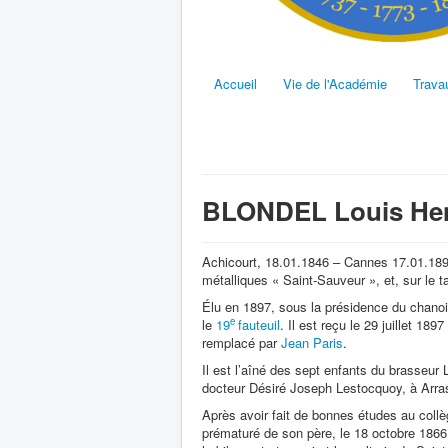
Accueil
Vie de l'Académie
Trava
BLONDEL Louis Hen
Achicourt, 18.01.1846 – Cannes 17.01.1899
métalliques « Saint-Sauveur », et, sur le 
Élu en 1897, sous la présidence du chano
e
le
19
fauteuil
. Il est reçu le 29 juillet 189
remplacé par
Jean Paris
.
Il est l’aîné des sept enfants du brasseur 
docteur Désiré Joseph Lestocquoy, à Arras
Après avoir fait de bonnes études au collèg
prématuré de son père, le 18 octobre 1866.