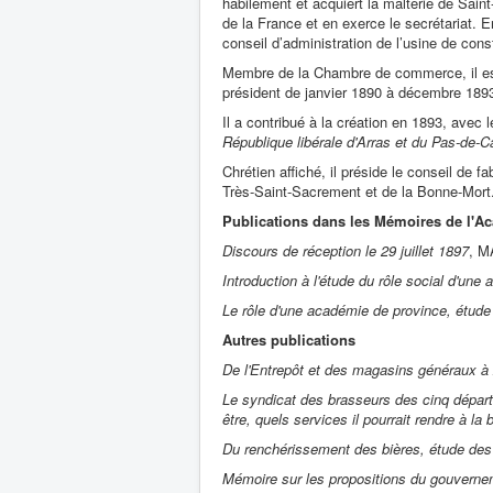
habilement et acquiert la malterie de Saint
de la France et en exerce le secrétariat. 
conseil d’administration de l’usine de con
Membre de la Chambre de commerce, il est 
président de janvier 1890 à décembre 1893.
Il a contribué à la création en 1893, avec
République libérale d'Arras et du Pas-de-C
Chrétien affiché, il préside le conseil de 
Très-Saint-Sacrement et de la Bonne-Mort
Publications dans les Mémoires de l'A
Discours de réception le 29 juillet 1897
, M
Introduction à l'étude du rôle social d'une
Le rôle d'une académie de province, étude 
Autres publications
De l'Entrepôt et des magasins généraux à
Le syndicat des brasseurs des cinq départem
être, quels services il pourrait rendre à la 
Du renchérissement des bières, étude des 
Mémoire sur les propositions du gouvernemen