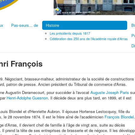
ux
Pas-seurs... de
Histoire
Bi
Les présidents depuis 1817
Pu
Célébration des 250 ans de l'Académie royale d'Arras
D
ri François
. Négociant, brasseur-malteur, administrateur de la société de constructions
tard, patron de presse. Ancien président du Tribunal de commerce d'Arras.
ine Augustin Deramecourt, pour succéder à l'avocat
Auguste Joseph Paris
su
7 par
Henri-Adolphe Guesnon
. Il décède deux ans plus tard, en 1899, et il est
Louis Blondel et d'Henriette Aubron. Il épouse Hortense Lestocquoy, fille du
, le 28 novembre 1874. Il est le frère aîné de l'académicien
François Blondel
.
e d’Arras, il devient chef de famille à l’âge de vingt ans, suite au décès
 Il prend la tête de ses entreprises de brasserie et de négoce. Il les dévelop