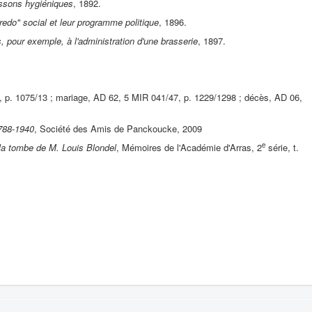
issons hygiéniques
, 1892.
"Credo" social et leur programme politique
, 1896.
, pour exemple, à l'administration d'une brasserie
, 1897.
2, p. 1075/13 ; mariage, AD 62, 5 MIR 041/47, p. 1229/1298 ; décès, AD 06,
788-1940
, Société des Amis de Panckoucke, 2009
e
la tombe de M. Louis Blondel
, Mémoires de l'Académie d'Arras, 2
série, t.