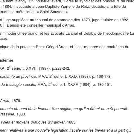
-Laurent Blangy. En industriel averti, il crée le syndicat des brasseurs du Nor
En 1884, il succède à Jean-Baptiste Wartelle de Retz, décédé, à la tête du
structions métalliques « Saint-Sauveur ».
juge-suppléant au tribunal de commerce dès 1879, juge titulaire en 1882,
 Il a aussi été conseiller municipal d’Arras.
 le minotier Gheerbrandt et les avocats Lancial et Delaby, de l'hebdomadaire
La
alais
.
fabrique de la paroisse Saint-Géry d’Arras, et il est membre des confréries du
.
cadémie
e
AA, 2
série, t. XXVIII (1897), p.223-242.
e
 académie de province
, MAA, 2
série, t. XXIX (1898), p. 168-178.
e
de théologie sociale
, MAA, 2
série, t. XXXV (1904), p. 139-151.
 Arras
, 1879.
ents du nord de la France. Son origine, ce qu'il a été et ce qu'il pourrait
brasserie
, 1880.
voies et moyens pratiques d'y arriver
, 1883.
t relatives à une nouvelle législation fiscale sur les bières et à la part qui