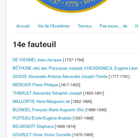
Accueil
Vie de l'Académie
Travaux
Pas-seurs... de
H
14e fauteuil
DE VIENNE) Jean-Jacques
[1737-1764]
BÉTHUNE (de) des Plancques marquis d’HESDIGNEUL Eugène-Léon
GOSSE Alexandre Antoine Alexandre Joseph Floride
[1777-1791]
MERCIER Pierre Philippe
[1817-1833]
THIBAULT Alexandre Séraphin Joseph
[1833-1851]
MALLORTIE Henri-Marguerin de
[1852-1895]
BLONDEL François Marie Augustin (fils)
[1895-1936]
POITEAU Emile-Eugène-Anatole
[1937-1968]
BELBENOÎT Stéphane
[1969-1974]
GOURLET Omer Victor Corneille
[1975-1990]