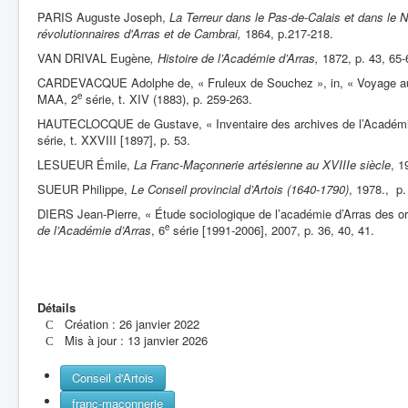
PARIS Auguste Joseph,
La Terreur dans le Pas-de-Calais et dans le 
révolutionnaires d'Arras et de Cambrai,
1864, p.217-218.
VAN DRIVAL Eugène
, Histoire de l’Académie d’Arras,
1872, p. 43, 65-
CARDEVACQUE Adolphe de, « Fruleux de Souchez », in, « Voyage auto
e
MAA, 2
série, t. XIV (1883), p. 259-263.
HAUTECLOCQUE de Gustave, « Inventaire des archives de l’Académi
série, t. XXVIII [1897], p. 53.
LESUEUR Émile,
La Franc-Maçonnerie artésienne au XVIIIe siècle
, 1
SUEUR Philippe,
Le Conseil provincial d’Artois (1640-1790)
, 1978., p.
DIERS Jean-Pierre, « Étude sociologique de l’académie d’Arras des or
e
de l’Académie d’Arras
, 6
série [1991-2006], 2007, p. 36, 40, 41.
Détails
Création : 26 janvier 2022
Mis à jour : 13 janvier 2026
Conseil d'Artois
franc-maçonnerie