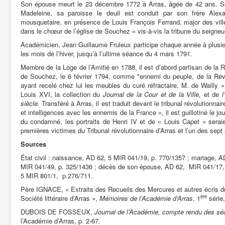
Son épouse meurt le 23 décembre 1772 à Arras, âgée de 42 ans. Son
Madeleine, sa paroisse le deuil est conduit par son frère Alex
mousquetaire, en présence de Louis François Ferrand, major des ville
dans le chœur de l’église de Souchez « vis-à-vis la tribune du seigneu
Académicien, Jean Guillaume Fruleux participe chaque année à plusi
les mois de l’hiver, jusqu’à l’ultime séance du 4 mars 1791.
Membre de la Loge de l’Amitié en 1788, il est d’abord partisan de la 
de Souchez, le 6 février 1794, comme "ennemi du peuple, de la Révo
ayant recelé chez lui les meubles du curé réfractaire, M. de Wailly »
Louis XVI, la collection du
Journal de la Cour et de la Ville,
et de
l
siècle.
Transféré à Arras, il est traduit devant le tribunal révolutio
et intelligences avec les ennemis de la France », il est guillotiné le
du condamné, les portraits de Henri IV et de « Louis Capet » seraient
premières victimes du Tribunal révolutionnaire d’Arras et l’un des sep
Sources
État civil : naissance, AD 62, 5 MIR 041/19, p. 770/1357 ; mariage, 
MIR 041/49, p. 325/1436 ; décès de son épouse, AD 62, MIR 041/17,
5 MIR 801/1, p.276/711.
Père IGNACE, « Extraits des Recueils des Mercures et autres écris du 
ère
Société littéraire d’Arras »,
Mémoires de l’Académie d’Arras
, 1
série,
DUBOIS DE FOSSEUX,
Journal de l’Académie, compte rendu des s
l’Académie d’Arras, p. 2-67.