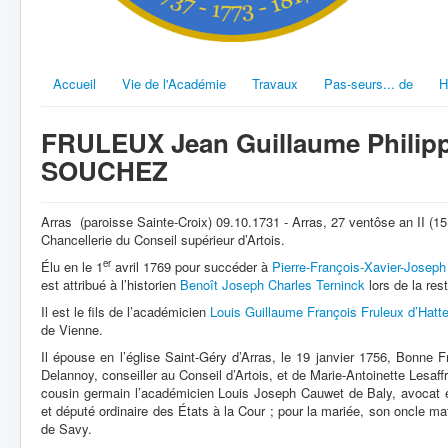
Accueil
Vie de l'Académie
Travaux
Pas-seurs... de
H
FRULEUX Jean Guillaume Philipp
SOUCHEZ
Arras (paroisse Sainte-Croix) 09.10.1731 - Arras, 27 ventôse an II (15
Chancellerie du Conseil supérieur d’Artois.
er
Élu en le 1
avril 1769 pour succéder à
Pierre-François-Xavier-Josep
est attribué à l’historien
Benoît Joseph Charles Terninck
lors de la re
Il est le fils de l’académicien
Louis Guillaume François Fruleux d’Hatt
de Vienne.
Il épouse en l’église Saint-Géry d’Arras, le 19 janvier 1756, Bonne Fr
Delannoy, conseiller au Conseil d’Artois, et de Marie-Antoinette Lesaff
cousin germain l’académicien Louis Joseph Cauwet de Baly, avocat e
et député ordinaire des États à la Cour ; pour la mariée, son oncle 
de Savy.