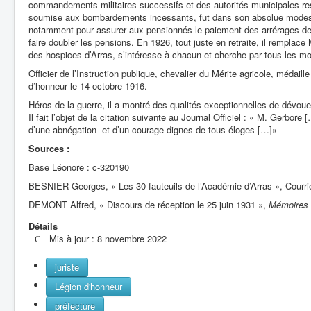
commandements militaires successifs et des autorités municipales rest
soumise aux bombardements incessants, fut dans son absolue modestie
notamment pour assurer aux pensionnés le paiement des arrérages de le
faire doubler les pensions. En 1926, tout juste en retraite, il remplac
des hospices d’Arras, s’intéresse à chacun et cherche par tous les mo
Officier de l’Instruction publique, chevalier du Mérite agricole, médaille
d’honneur le 14 octobre 1916.
Héros de la guerre, il a montré des qualités exceptionnelles de dévoue
Il fait l’objet de la citation suivante au Journal Officiel : « M. Gerbor
d’une abnégation et d’un courage dignes de tous éloges […]»
Sources :
Base Léonore : c-320190
BESNIER Georges, « Les 30 fauteuils de l’Académie d’Arras », Courri
DEMONT Alfred, « Discours de réception le 25 juin 1931 »,
Mémoires 
Détails
Mis à jour : 8 novembre 2022
juriste
Légion d'honneur
préfecture