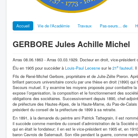
Accueil
Vie de l'Académie
Travaux
Pas-seurs... de
H
GERBORE Jules Achille Michel
Arras 08.06.1863 - Arras 03.03.1929. Docteur en droit, vice-président 
e
Élu en 1905 pour succéder à
Louis-Paul Lecesne
sur le
21
fauteuil
. I
Fils de René-Michel Gerbore, propriétaire et de Julie-Zélie Pieron. Après
brillant parcours universitaire conclu par une thèse en droit (1890) qui 
Secours mutuel. Il y examine les moyens proposés pour combattre la p
expose l’organisation, la composition et le fonctionnement des société
obligations des sociétaires. Successivement depuis 1890, chef-adjoint
de préfecture des Hautes-Alpes, de la Haute-Marne, du Pas-de-Calais à
président du conseil de la préfecture de 1899 à sa retraite.
En 1891, à la demande du peintre ami Patrick Tattegrain, il est nommé
il succède comme membre du conseil d’administration de la Société 
qui en était le fondateur; il en est le vice-président en 1905 et, en 19
baron Cavrois de Saternault. Son rôle pendant la guerre, comme représ