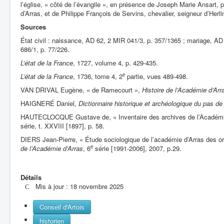
l’église, « côté de l’évangile », en présence de Joseph Marie Ansart, pr
d’Arras, et de Philippe François de Servins, chevalier, seigneur d’Herli
Sources
État civil : naissance, AD 62, 2 MIR 041/3, p. 357/1365 ; mariage, A
686/1, p. 77/226.
L’état de la France
, 1727, volume 4, p. 429-435.
e
L’état de la France
, 1736, tome 4, 2
partie, vues 489-498.
VAN DRIVAL Eugène, « de Ramecourt »,
Histoire de l’Académie d’Arr
HAIGNERÉ Daniel,
Dictionnaire historique et archéologique du pas de
HAUTECLOCQUE Gustave de, « Inventaire des archives de l’Académi
série, t. XXVIII [1897], p. 58.
DIERS Jean-Pierre, « Étude sociologique de l’académie d’Arras des or
e
de l’Académie d’Arras
, 6
série [1991-2006], 2007, p.29.
Détails
Mis à jour : 18 novembre 2025
Conseil d'Artois
historien