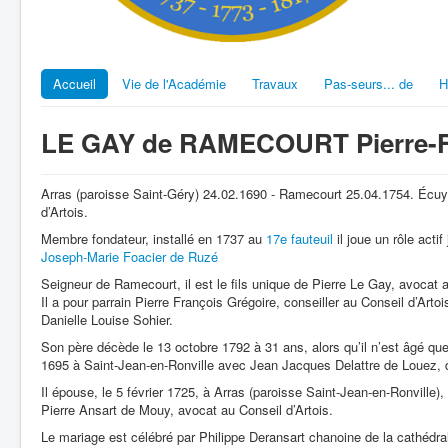
Accueil
Vie de l'Académie
Travaux
Pas-seurs... de
H
LE GAY de RAMECOURT Pierre-F
Arras (paroisse Saint-Géry) 24.02.1690 - Ramecourt 25.04.1754. Écuyer
d’Artois.
Membre fondateur, installé en 1737 au
17e fauteuil
il joue un rôle act
Joseph-Marie Foacier de Ruzé
Seigneur de Ramecourt, il est le fils unique de Pierre Le Gay, avocat 
Il a pour parrain Pierre François Grégoire, conseiller au Conseil d’Arto
Danielle Louise Sohier.
Son père décède le 13 octobre 1792 à 31 ans, alors qu’il n’est âgé que
1695 à Saint-Jean-en-Ronville avec Jean Jacques Delattre de Louez, do
Il épouse, le 5 février 1725, à Arras (paroisse Saint-Jean-en-Ronville)
Pierre Ansart de Mouy, avocat au Conseil d’Artois.
Le mariage est célébré par Philippe Deransart chanoine de la cathédral