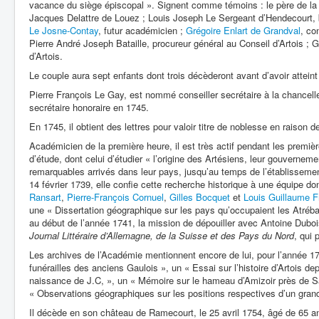
vacance du siège épiscopal ». Signent comme témoins : le père de la m
Jacques Delattre de Louez ; Louis Joseph Le Sergeant d’Hendecourt,
Le Josne-Contay
, futur académicien ;
Grégoire Enlart de Grandval
, co
Pierre André Joseph Bataille, procureur général au Conseil d’Artois ; 
d’Artois.
Le couple aura sept enfants dont trois décèderont avant d’avoir atteint 
Pierre François Le Gay, est nommé conseiller secrétaire à la chanceller
secrétaire honoraire en 1745.
En 1745, il obtient des lettres pour valoir titre de noblesse en raison 
Académicien de la première heure, il est très actif pendant les premiè
d’étude, dont celui d’étudier « l’origine des Artésiens, leur gouverne
remarquables arrivés dans leur pays, jusqu’au temps de l’établisseme
14 février 1739, elle confie cette recherche historique à une équipe dont
Ransart
,
Pierre-François Cornuel
,
Gilles Bocquet
et
Louis Guillaume Fr
une « Dissertation géographique sur les pays qu’occupaient les Atréba
au début de l’année 1741, la mission de dépouiller avec Antoine Dubo
Journal Littéraire d’Allemagne, de la Suisse et des Pays du Nord
, qui 
Les archives de l’Académie mentionnent encore de lui, pour l’année 174
funérailles des anciens Gaulois », un « Essai sur l’histoire d’Artois de
naissance de J.C, », un « Mémoire sur le hameau d’Amizoir près de Sa
« Observations géographiques sur les positions respectives d’un grand
Il décède en son château de Ramecourt, le 25 avril 1754, âgé de 65 a